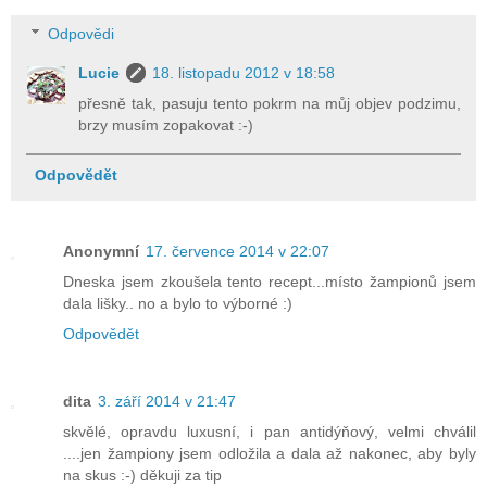
Odpovědi
Lucie
18. listopadu 2012 v 18:58
přesně tak, pasuju tento pokrm na můj objev podzimu,
brzy musím zopakovat :-)
Odpovědět
Anonymní
17. července 2014 v 22:07
Dneska jsem zkoušela tento recept...místo žampionů jsem
dala lišky.. no a bylo to výborné :)
Odpovědět
dita
3. září 2014 v 21:47
skvělé, opravdu luxusní, i pan antidýňový, velmi chválil
....jen žampiony jsem odložila a dala až nakonec, aby byly
na skus :-) děkuji za tip