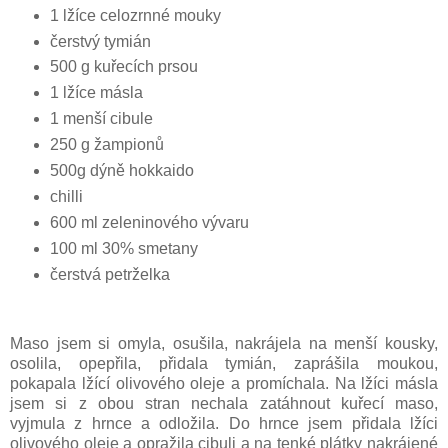
1 lžíce celozrnné mouky
čerstvý tymián
500 g kuřecích prsou
1 lžíce másla
1 menší cibule
250 g žampionů
500g dýně hokkaido
chilli
600 ml zeleninového vývaru
100 ml 30% smetany
čerstvá petrželka
Maso jsem si omyla, osušila, nakrájela na menší kousky,
osolila, opepřila, přidala tymián, zaprášila moukou,
pokapala lžící olivového oleje a promíchala. Na lžíci másla
jsem si z obou stran nechala zatáhnout kuřecí maso,
vyjmula z hrnce a odložila. Do hrnce jsem přidala lžíci
olivového oleje a opražila cibuli a na tenké plátky nakrájené