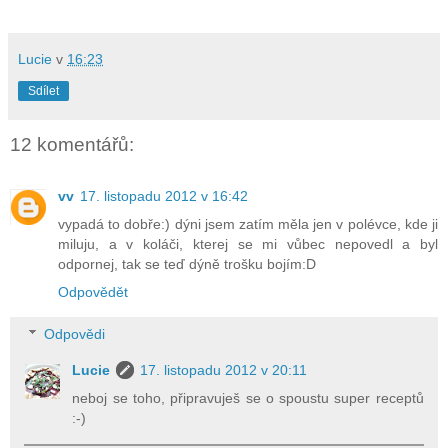
Lucie
v
16:23
Sdílet
12 komentářů:
vv
17. listopadu 2012 v 16:42
vypadá to dobře:) dýni jsem zatím měla jen v polévce, kde ji
miluju, a v koláči, kterej se mi vůbec nepovedl a byl
odpornej, tak se teď dýně trošku bojím:D
Odpovědět
Odpovědi
Lucie
17. listopadu 2012 v 20:11
neboj se toho, připravuješ se o spoustu super receptů
:-)