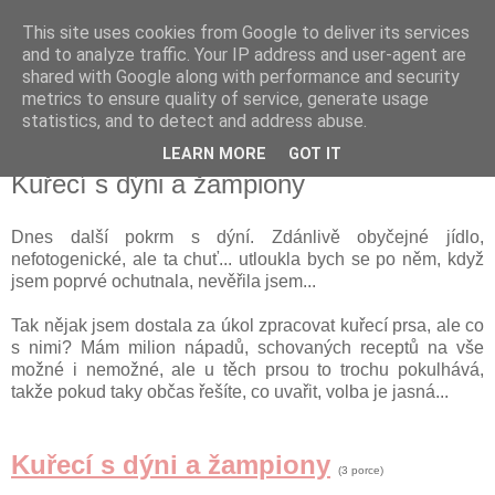
This site uses cookies from Google to deliver its services
Delicious blog
and to analyze traffic. Your IP address and user-agent are
shared with Google along with performance and security
metrics to ensure quality of service, generate usage
Lucie
statistics, and to detect and address abuse.
LEARN MORE
GOT IT
sobota 17. listopadu 2012
Kuřecí s dýni a žampiony
Dnes další pokrm s dýní. Zdánlivě obyčejné jídlo,
nefotogenické, ale ta chuť... utloukla bych se po něm, když
jsem poprvé ochutnala, nevěřila jsem...
Tak nějak jsem dostala za úkol zpracovat kuřecí prsa, ale co
s nimi? Mám milion nápadů, schovaných receptů na vše
možné i nemožné, ale u těch prsou to trochu pokulhává,
takže pokud taky občas řešíte, co uvařit, volba je jasná...
Kuřecí s dýni
a žampiony
(3 porce)