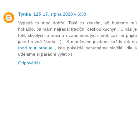
Tynka_125
17. srpna 2020 v 6:58
Vypadá to moc dobře. Také to zkusím, až budeme mít
hokaido. Já mám nejradši tradiční českou kuchyni. U nás je
tolik skvělých a možná i zapomenutých jídel, což mi přijde
jako hrozná škoda :-) . S manželem jezdíme každý rok na
food tour prague
, kde pokaždé ochutnáme skvělá jídla a
uděláme si parádní výlet :-) .
Odpovědět