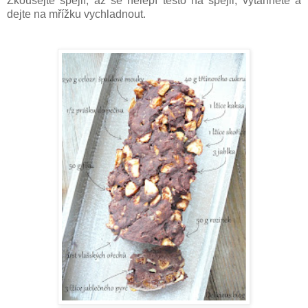
Zkoušejte špejlí, až se nelepí těsto na špejli, vytáhněte a
dejte na mřížku vychladnout.