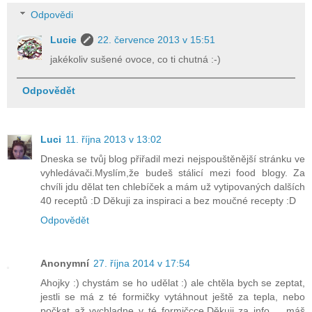
Odpovědi
Lucie
22. července 2013 v 15:51
jakékoliv sušené ovoce, co ti chutná :-)
Odpovědět
Luci
11. října 2013 v 13:02
Dneska se tvůj blog přiřadil mezi nejspouštěnější stránku ve
vyhledávači.Myslím,že budeš stálicí mezi food blogy. Za
chvíli jdu dělat ten chlebíček a mám už vytipovaných dalších
40 receptů :D Děkuji za inspiraci a bez moučné recepty :D
Odpovědět
Anonymní
27. října 2014 v 17:54
Ahojky :) chystám se ho udělat :) ale chtěla bych se zeptat,
jestli se má z té formičky vytáhnout ještě za tepla, nebo
počkat až vychladne v té formičcce.Děkuji za info......máš