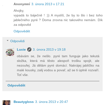
Anonymní
3. února 2013 v 17:21
Ahojky,
vypadá to báječně ! :)) A myslíš, že by to šlo i bez toho
jablečného pyré ? Doma zrovna nic takového nemám. Dík
za odpověd
Odpovědět
Odpovědi
Lucie
3. února 2013 v 19:18
obávám se, že nešlo. pyré tam funguje jako tekutá
složka, která má těsto alespoň trošku spojit, ale
nezoufej. Já dělám pyré domácí. Nakrájej jablíčko na
malé kousky, zalij vodou a povař, až se ti úplně rozvaří.
Toť vše.
Odpovědět
Beautygloss
3. února 2013 v 20:47