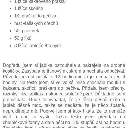
1 lžíce kakaového prášku
1 lžíce skořice
1/2 prášku do pečiva
hrst vlašských ořechů
50 g rozinek
50 g fíků
3 lžíce jablečného pyré
Dopředu jsem si jablka ostrouhala a nakrájela na drobné
kostičky. Zasypala je třtinovým cukrem a nechala odpočívat.
Původní recept počítá s 12 hodinami, já je nechala jen 4
hodiny. Na těsto jsem si ve velké míse smíchala mouku s
kakaem, skořicí, práškem do pečiva. Přidala jsem ořechy,
rozinky, fíky, jablka a nakonec jablečné pyré. Důkladně jsem
promíchala. Bude to vypadat, že je těsta děsně málo a
jablek děsně moc, takže se neděste, že je něco špatně,
neproklínejte mě. Poprvé jsem si taky říkala, že to nemůže
vyjít a ono to vyšlo. Takže těsto jsem přendala do
chlebíčkové formy a dala péct na 180 stupňů asi na hodinu.