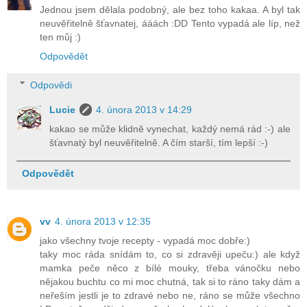
Jednou jsem dělala podobný, ale bez toho kakaa. A byl tak
neuvěřitelně šťavnatej, ááách :DD Tento vypadá ale líp, než
ten můj :)
Odpovědět
Odpovědi
Lucie
4. února 2013 v 14:29
kakao se může klidně vynechat, každý nemá rád :-) ale
šťavnatý byl neuvěřitelně. A čím starší, tím lepší :-)
Odpovědět
vv
4. února 2013 v 12:35
jako všechny tvoje recepty - vypadá moc dobře:)
taky moc ráda snídám to, co si zdravěji upeču:) ale když
mamka peče něco z bílé mouky, třeba vánočku nebo
nějakou buchtu co mi moc chutná, tak si to ráno taky dám a
neřeším jestli je to zdravé nebo ne, ráno se může všechno