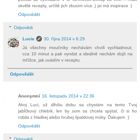
skvělé recepty, určitě jich zkusím více ;) jsi má inspirace :)
Odpovědět
Odpovědi
Lucie
30. října 2014 v 6:29
Já všechny moučníky nechávám chvíli vychladnout,
cca 10 minut a pak vyndat a ideálně nechám dojít na
mřížce, jak uvádím v receptu.
Odpovědět
Anonymní
16. listopadu 2014 v 22:36
Ahoj Luci, už dlhšiu dobu sa chystám na tento Tvoj
jabĺčkový chlebík, len by som sa chcela spýtať, či si ho
robila z hladkej alebo hrubej špaldovej múky. Ďakujem :)
Odpovědět
Odpovědi