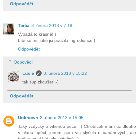
Odpovědět
Terča
3. února 2013 v 7:18
Vypadá to krásně!:)
Líbí se mi, jaké jsi použila ingredience:)
Odpovědět
Odpovědi
Lucie
3. února 2013 v 15:22
tak šup zkoušet :-)
Odpovědět
Unknown
3. února 2013 v 15:05
Taky vždycky o víkendu peču. :) Chlebíček mám už dlouho
v plánu upéct, jenom jsem víc slyšela o banánových, ale
tenhle musí být taky výtečný. :)