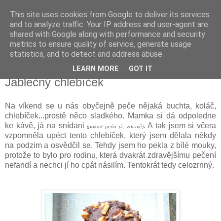
This site uses cookies from Google to deliver its services
Delicious blog
and to analyze traffic. Your IP address and user-agent are
shared with Google along with performance and security
metrics to ensure quality of service, generate usage
Lucie
statistics, and to detect and address abuse.
LEARN MORE
GOT IT
sobota 2. února 2013
Jablečný chlebíček
Na víkend se u nás obyčejně peče nějaká buchta, koláč,
chlebíček...prostě něco sladkého. Mamka si dá odpoledne
ke kávě, já na snídani
. A tak jsem si včera
(pokud peču já, zdravě)
vzpomněla upéct tento chlebíček, který jsem dělala někdy
na podzim a osvědčil se. Tehdy jsem ho pekla z bílé mouky,
protože to bylo pro rodinu, která dvakrát zdravějšímu pečení
nefandí a nechci jí ho cpát násilím. Tentokrát tedy celozrnný.