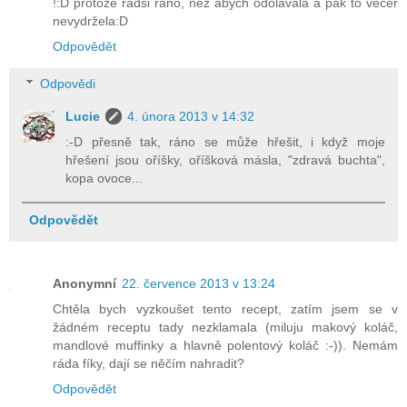
!:D protože radši ráno, než abych odolávala a pak to večer
nevydržela:D
Odpovědět
Odpovědi
Lucie
4. února 2013 v 14:32
:-D přesně tak, ráno se může hřešit, i když moje
hřešení jsou oříšky, oříšková másla, "zdravá buchta",
kopa ovoce...
Odpovědět
Anonymní
22. července 2013 v 13:24
Chtěla bych vyzkoušet tento recept, zatím jsem se v
žádném receptu tady nezklamala (miluju makový koláč,
mandlové muffinky a hlavně polentový koláč :-)). Nemám
ráda fíky, dají se něčím nahradit?
Odpovědět