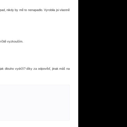
ad, nikdy by mě to nenapadlo. Vyrobila jsi vlastně
Určitě vyzkouším.
jak dlouho vydrží? díky za odpověď, jinak máš na