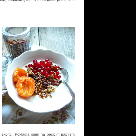
skořicí. Pokladla jsem na pečícím papírem