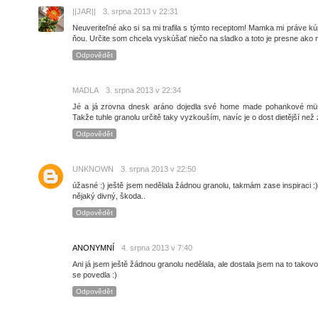
||JAR||
3. srpna 2013 v 22:31
Neuveriteľné ako si sa mi trafila s týmto receptom! Mamka mi práve k
ňou. Určite som chcela vyskúšať niečo na sladko a toto je presne ako 
Odpovědět
MADLA
3. srpna 2013 v 22:34
Jé a já zrovna dnesk aráno dojedla své home made pohankové müs
Takže tuhle granolu určitě taky vyzkouším, navíc je o dost dietější než
Odpovědět
UNKNOWN
3. srpna 2013 v 22:50
úžasné :) ještě jsem nedělala žádnou granolu, takmám zase inspiraci :)
nějaký divný, škoda..
Odpovědět
ANONYMNÍ
4. srpna 2013 v 7:40
Ani já jsem ještě žádnou granolu nedělala, ale dostala jsem na to takovo
se povedla :)
Odpovědět