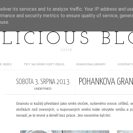
liver its services and to analyze traffic. Your IP address and us
rmance and security metrics to ensure quality of service, gene
buse.
LICIOUS B
LUCIE
E INDEX
TIPY NA DÁRKY/GIFT IDEAS
KNIHOVNA/LIBRARY
KONTAKT
POHANKOVÁ GRA
SOBOTA 3. SRPNA 2013
UNDEFINED
Granolu si každý představí jako směs vloček, sušeného ovoce, oříšků, s
vločkách než ovesných, u kupovaných směsí máte obvykle smůlu a js
nevadí, je to levné a téměř bez práce. Jen nesmíme být líní.