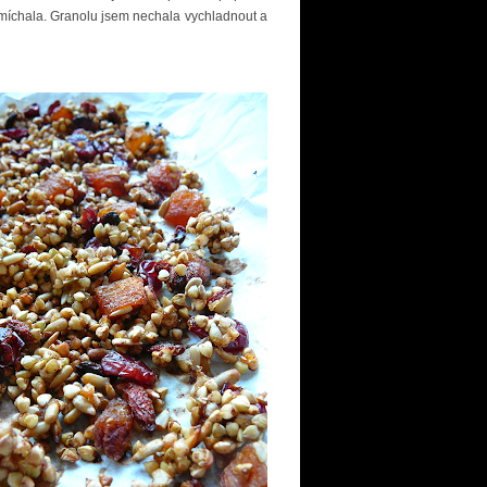
míchala. Granolu jsem nechala vychladnout a