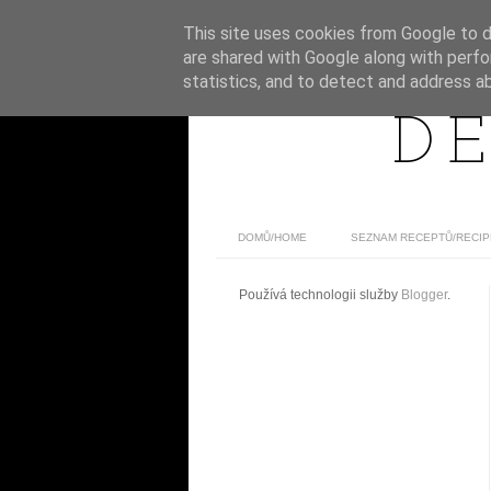
This site uses cookies from Google to de
are shared with Google along with perfo
statistics, and to detect and address a
DE
DOMŮ/HOME
SEZNAM RECEPTŮ/RECIP
Používá technologii služby
Blogger
.