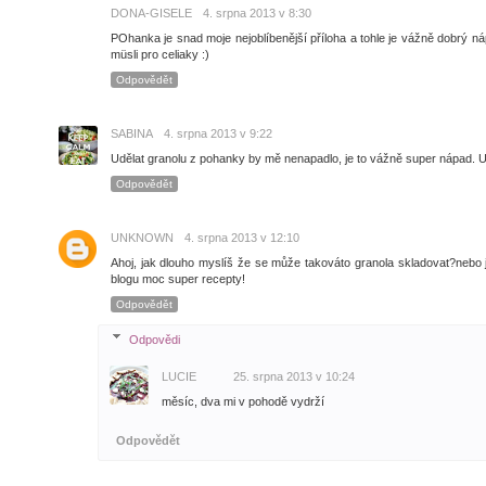
DONA-GISELE
4. srpna 2013 v 8:30
POhanka je snad moje nejoblíbenější příloha a tohle je vážně dobrý náp
müsli pro celiaky :)
Odpovědět
SABINA
4. srpna 2013 v 9:22
Udělat granolu z pohanky by mě nenapadlo, je to vážně super nápad. 
Odpovědět
UNKNOWN
4. srpna 2013 v 12:10
Ahoj, jak dlouho myslíš že se může takováto granola skladovat?nebo 
blogu moc super recepty!
Odpovědět
Odpovědi
LUCIE
25. srpna 2013 v 10:24
měsíc, dva mi v pohodě vydrží
Odpovědět