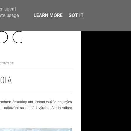
er-agent
rate usage
LEARN MORE
GOT IT
LOG
/CONTACT
NOLA
emínek, čokolády atd. Pokud toužíte po jiných
te odkázáni na domácí výrobu. Ale to vůbec