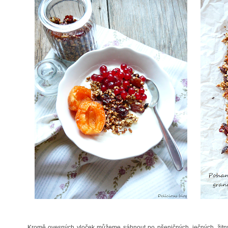
Kromě ovesných vloček můžeme sáhnout po pšeničných, ječných, žitný