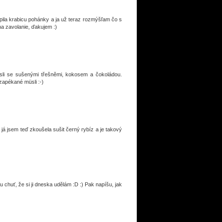
úpila krabicu pohánky a ja už teraz rozmýšľam čo s
na zavolanie, ďakujem :)
li se sušenými třešněmi, kokosem a čokoládou.
 zapékané müsli :-)
 já jsem teď zkoušela sušit černý rybíz a je takový
u chuť, že si ji dneska udělám :D :) Pak napíšu, jak