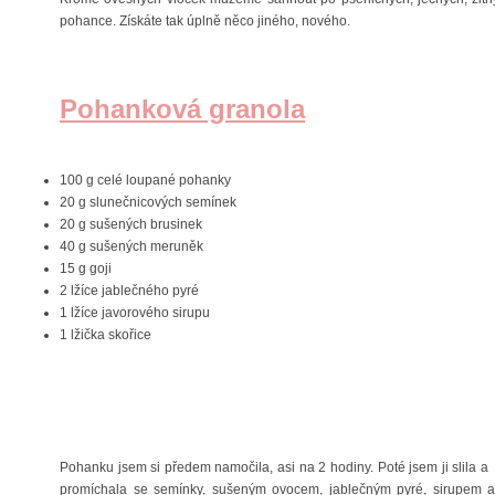
pohance. Získáte tak úplně něco jiného, nového.
Pohanková granola
100 g celé loupané pohanky
20 g slunečnicových semínek
20 g sušených brusinek
40 g sušených meruněk
15 g goji
2 lžíce jablečného pyré
1 lžíce javorového sirupu
1 lžička skořice
Pohanku jsem si předem namočila, asi na 2 hodiny. Poté jsem ji slila a
promíchala se semínky, sušeným ovocem, jablečným pyré, sirupem a 