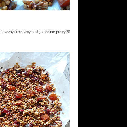
í ovocný či mrkvový salát, smoothie pro vyšší