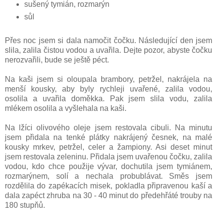
sušený tymián, rozmarýn
sůl
Přes noc jsem si dala namočit čočku. Následující den jsem
slila, zalila čistou vodou a uvařila. Dejte pozor, abyste čočku
nerozvařili, bude se ještě péct.
Na kaši jsem si oloupala brambory, petržel, nakrájela na
menší kousky, aby byly rychleji uvařené, zalila vodou,
osolila a uvařila doměkka. Pak jsem slila vodu, zalila
mlékem osolila a vyšlehala na kaši.
Na lžíci olivového oleje jsem restovala cibuli. Na minutu
jsem přidala na tenké plátky nakrájený česnek, na malé
kousky mrkev, petržel, celer a žampiony. Asi deset minut
jsem restovala zeleninu. Přidala jsem uvařenou čočku, zalila
vodou, kdo chce použije vývar, dochutila jsem tymiánem,
rozmarýnem, solí a nechala probublávat. Směs jsem
rozdělila do zapékacích misek, pokladla připravenou kaší a
dala zapéct zhruba na 30 - 40 minut do předehřáté trouby na
180 stupňů.