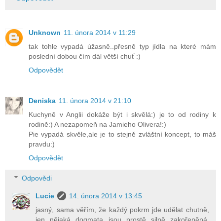
Unknown
11. února 2014 v 11:29
tak tohle vypadá úžasně..přesně typ jídla na které mám
poslední dobou čím dál větší chuť :)
Odpovědět
Deniska
11. února 2014 v 21:10
Kuchyně v Anglii dokáže být i skvělá:) je to od rodiny k
rodině:) A nezapomeň na Jamieho Olivera!:)
Pie vypadá skvěle,ale je to stejně zvláštní koncept, to máš
pravdu:)
Odpovědět
Odpovědi
Lucie
14. února 2014 v 13:45
jasný, sama věřím, že každý pokrm jde udělat chutně,
jen nějaká dogmata jsou prostě silně zakořeněná,