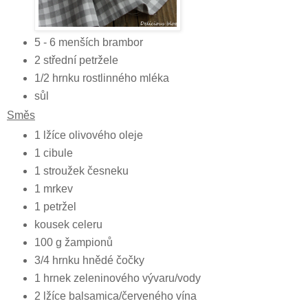
5 - 6 menších brambor
2 střední petržele
1/2 hrnku rostlinného mléka
sůl
Směs
1 lžíce olivového oleje
1 cibule
1 stroužek česneku
1 mrkev
1 petržel
kousek celeru
100 g žampionů
3/4 hrnku hnědé čočky
1 hrnek zeleninového vývaru/vody
2 lžíce balsamica/červeného vína