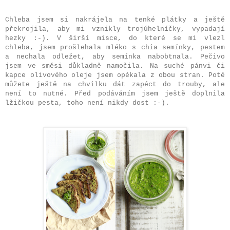
Chleba jsem si nakrájela na tenké plátky a ještě
překrojila, aby mi vznikly trojúhelníčky, vypadají
hezky :-). V širší misce, do které se mi vlezl
chleba, jsem prošlehala mléko s chia semínky, pestem
a nechala odležet, aby semínka nabobtnala. Pečivo
jsem ve směsi důkladně namočila. Na suché pánvi či
kapce olivového oleje jsem opékala z obou stran. Poté
můžete ještě na chvilku dát zapéct do trouby, ale
není to nutné. Před podáváním jsem ještě doplnila
lžičkou pesta, toho není nikdy dost :-).