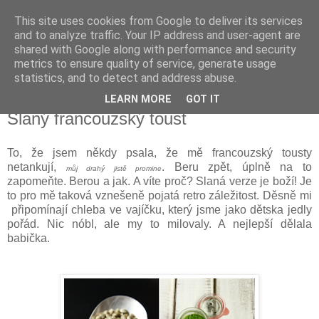
This site uses cookies from Google to deliver its services
Delicious blog
and to analyze traffic. Your IP address and user-agent are
shared with Google along with performance and security
metrics to ensure quality of service, generate usage
Lucie
statistics, and to detect and address abuse.
LEARN MORE
GOT IT
úterý 4. března 2014
Slaný francouzský toust
To, že jsem někdy psala, že mě francouzský tousty
netankují,
. Beru zpět, úplně na to
můj drahý jistě promine
zapomeňte. Berou a jak. A víte proč? Slaná verze je boží! Je
to pro mě taková vznešeně pojatá retro záležitost. Děsně mi
připomínají chleba ve vajíčku, který jsme jako dětska jedly
pořád. Nic nóbl, ale my to milovaly. A nejlepší dělala
babička.