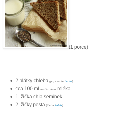
(1 porce)
2 plátky chleba
(já použila
tento
)
cca 100 ml
mléka
rostlinného
1 lžička chia semínek
2 lžičky pesta
(třeba
tohle
)