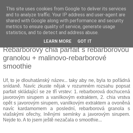
This site uses cookies from Google to deliver its services
Delicious blog
and to analyze traffic. Your IP address and user-agent are
shared with Google along with performance and security
metrics to ensure quality of service, generate usage
Lucie
statistics, and to detect and address abuse.
LEARN MORE
GOT IT
pondělí 26. května 2014
Rebarborový chia parfait s rebarborovou
granolou + malinovo-rebarborové
smoothie
Uf, to je dlouhatánský název... taky aby ne, byla to pořádná
snídaně. Navíc zkuste nějak v rozumném rozsahu popsat
parfait skládající se ze tří vrstev: 1. rebarborová dochucená
javorovým sirupem a vanilkovým extraktem, 2. chia vrstva
opět s javorovým sirupem, vanilkovým extraktem a ovoněná
navíc kardamomem a poslední, rebarborová granola s
vlašskými ořechy, lněnými semínky a javorovým sirupem.
Nejde to. A to jsem ještě nezačala o smoothie...