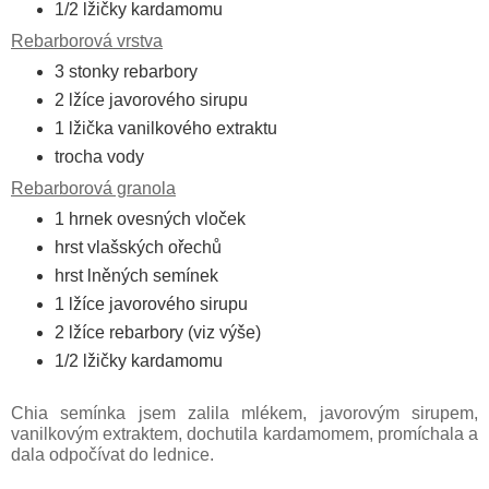
1/2 lžičky kardamomu
Rebarborová vrstva
3 stonky rebarbory
2 lžíce javorového sirupu
1 lžička vanilkového extraktu
trocha vody
Rebarboro
vá granola
1 hrnek ovesných vloček
hrst vlašských ořechů
hrst lněných semínek
1 lžíce javorového sirupu
2 lžíce rebarbory (viz výše)
1/2 lžičky kardamomu
Chia semínka jsem zalila mlékem, javorovým sirupem,
vanilkovým extraktem, dochutila kardamomem, promíchala a
dala odpočívat do lednice.