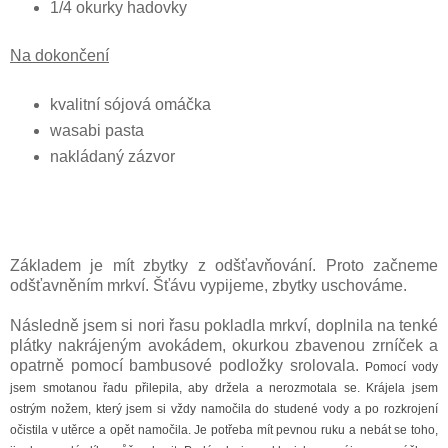
1/4 okurky hadovky
Na dokončení
kvalitní sójová omáčka
wasabi pasta
nakládaný zázvor
Základem je mít zbytky z odšťavňování. Proto začneme
odšťavněním mrkví. Šťávu vypijeme, zbytky uschováme.
Následně jsem si nori řasu pokladla mrkví, doplnila na tenké
plátky nakrájeným avokádem, okurkou zbavenou zrníček a
opatrně pomocí bambusové podložky srolovala.
Pomocí vody
jsem smotanou řadu přilepila, aby držela a nerozmotala se. Krájela jsem
ostrým nožem, který jsem si vždy namočila do studené vody a po rozkrojení
očistila v utěrce a opět namočila. Je potřeba mít pevnou ruku a nebát se toho,