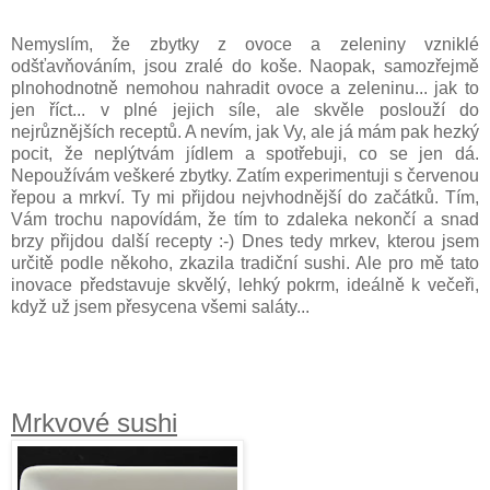
Nemyslím, že zbytky z ovoce a zeleniny vzniklé
odšťavňováním, jsou zralé do koše. Naopak, samozřejmě
plnohodnotně nemohou nahradit ovoce a zeleninu... jak to
jen říct... v plné jejich síle, ale skvěle poslouží do
nejrůznějších receptů. A nevím, jak Vy, ale já mám pak hezký
pocit, že neplýtvám jídlem a spotřebuji, co se jen dá.
Nepoužívám veškeré zbytky. Zatím experimentuji s červenou
řepou a mrkví. Ty mi přijdou nejvhodnější do začátků. Tím,
Vám trochu napovídám, že tím to zdaleka nekončí a snad
brzy přijdou další recepty :-) Dnes tedy mrkev, kterou jsem
určitě podle někoho, zkazila tradiční sushi. Ale pro mě tato
inovace představuje skvělý, lehký pokrm, ideálně k večeři,
když už jsem přesycena všemi saláty...
Mrkvové sushi