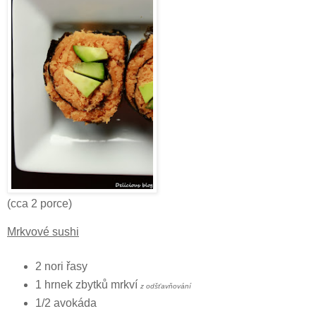
(cca 2 porce)
Mrkvové sushi
2 nori řasy
1 hrnek zbytků mrkví
z odšťavňování
1/2 avokáda