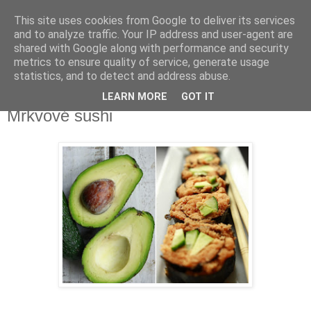
This site uses cookies from Google to deliver its services
Delicious blog
and to analyze traffic. Your IP address and user-agent are
shared with Google along with performance and security
metrics to ensure quality of service, generate usage
Lucie
statistics, and to detect and address abuse.
LEARN MORE
GOT IT
čtvrtek 4. června 2015
Mrkvové sushi