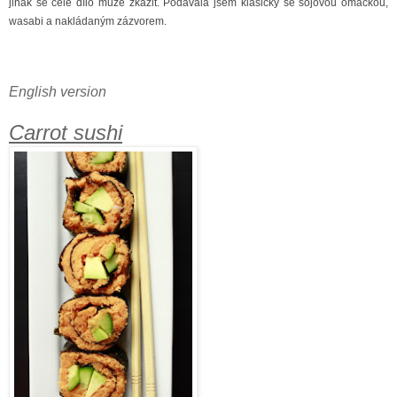
jinak se celé dílo může zkazit. Podávala jsem klasicky se sójovou omáčkou,
wasabi a nakládaným zázvorem.
English version
Carrot sushi