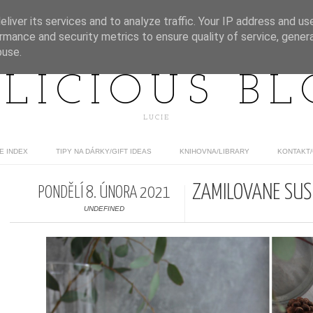
liver its services and to analyze traffic. Your IP address and us
rmance and security metrics to ensure quality of service, gene
buse.
LICIOUS B
LUCIE
E INDEX
TIPY NA DÁRKY/GIFT IDEAS
KNIHOVNA/LIBRARY
KONTAKT
ZAMILOVANÉ SUŠ
PONDĚLÍ 8. ÚNORA 2021
UNDEFINED