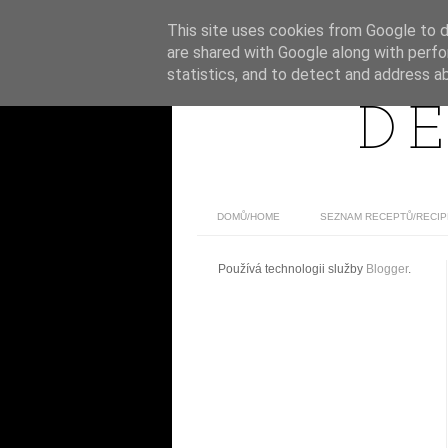
This site uses cookies from Google to de
are shared with Google along with perfo
statistics, and to detect and address a
DE
DOMŮ/HOME
SEZNAM RECEPTŮ/RECIP
Používá technologii služby
Blogger
.