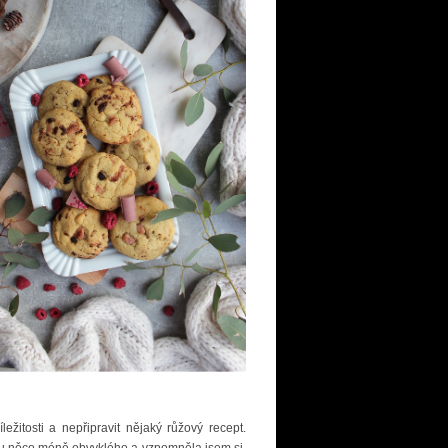
žitosti a nepřipravit nějaký růžový recept.
šku něco méně obvyklého a vzpomněla jsem si,