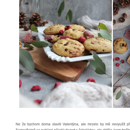
Ne že bychom doma slavili Valentýna, ale mrzelo by mě nevyužít příle
Samozřejmě se nabízel nějaký dezert s čokoládou, ale chtěla jsem tro