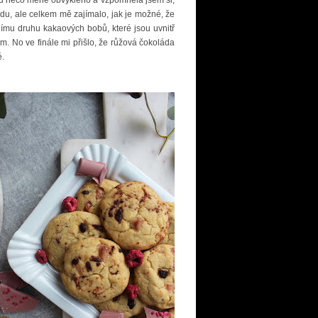
, ale celkem mě zajímalo, jak je možné, že
nímu druhu kakaových bobů, které jsou uvnitř
. No ve finále mi přišlo, že růžová čokoláda
é.