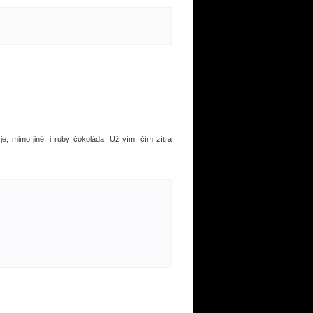
, mimo jiné, i ruby čokoláda. Už vím, čím zítra