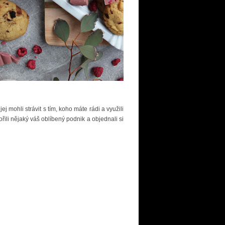
ej mohli strávit s tím, koho máte rádi a využili
ili nějaký váš oblíbený podnik a objednali si