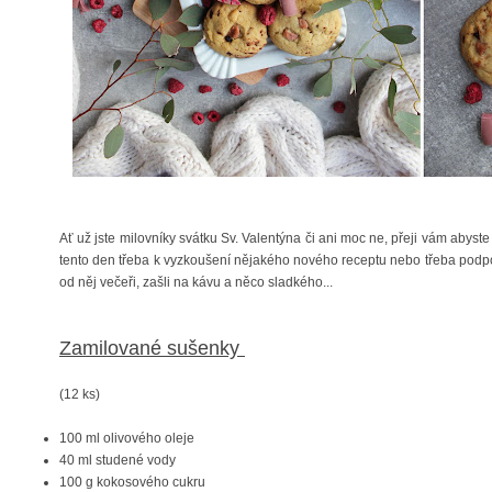
Ať už jste milovníky svátku Sv. Valentýna či ani moc ne, přeji vám abyste j
tento den třeba k vyzkoušení nějakého nového receptu nebo třeba podpoř
od něj večeři, zašli na kávu a něco sladkého...
Zamilované sušenky
(12 ks)
100 ml olivového oleje
40 ml studené vody
100 g kokosového cukru