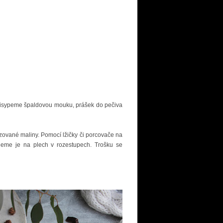
řisypeme špaldovou mouku, prášek do pečiva
zované maliny. Pomocí lžičky či porcovače na
ademe je na plech v rozestupech. Trošku se