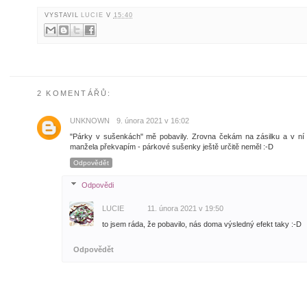
VYSTAVIL
LUCIE
V
15:40
2 KOMENTÁŘŮ:
UNKNOWN
9. února 2021 v 16:02
"Párky v sušenkách" mě pobavily. Zrovna čekám na zásilku a v ní je
manžela překvapím - párkové sušenky ještě určitě neměl :-D
Odpovědět
Odpovědi
LUCIE
11. února 2021 v 19:50
to jsem ráda, že pobavilo, nás doma výsledný efekt taky :-D
Odpovědět