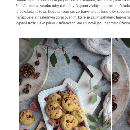
že mám doma zásobu ruby čokolády. Nejsem žádný odborník na čokoládu
je čokoláda růžová. Dočetla jsem se, že barvy je docíleno díky speciál
narůžovělé a následným zpracováním, které je zatím zahaleno tajemstvím
vypadá trošku jako párky v sušenkách, ale chuťově jsou naprosto úžasn