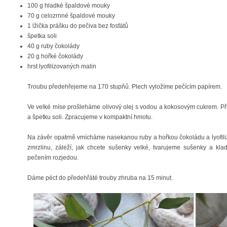
100 g hladké špaldové mouky
70 g celozrnné špaldové mouky
1 lžička prášku do pečiva bez fosfátů
špetka soli
40 g ruby čokolády
20 g hořké čokolády
hrst lyofilizovaných malin
Troubu předehřejeme na 170 stupňů. Plech vyložíme pečícím papírem.
Ve velké míse prošleháme olivový olej s vodou a kokosovým cukrem. P
a špetku soli. Zpracujeme v kompaktní hmotu.
Na závěr opatrně vmícháme nasekanou ruby a hořkou čokoládu a lyofili
zmrzlinu, záleží, jak chcete sušenky velké, tvarujeme sušenky a kl
pečením rozjedou.
Dáme péct do předehřáté trouby zhruba na 15 minut.