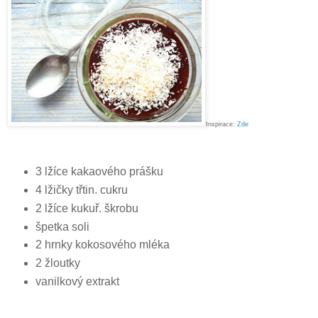
Inspirace:
Zde
3 lžíce kakaového prášku
4 lžičky třtin. cukru
2 lžíce kukuř. škrobu
špetka soli
2 hrnky kokosového mléka
2 žloutky
vanilkový extrakt