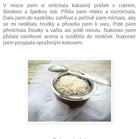
V misce jsem si smíchala kakaový prášek s cukrem,
škrobem a špetkou soli. Přilila jsem mléko a rozmíchala.
Dala jsem do kastrůlku zahřívat a pečlivě jsem míchala, aby
se mi nedělaly hrudky a přivedla jsem k varu. Poté jsem
přimíchala žloutky a vařila asi ještě minutu. Nakonec jsem
přidala vanilkové aroma a rozdělila do mističek. Nakonec
jsem posypala opraženým kokosem.