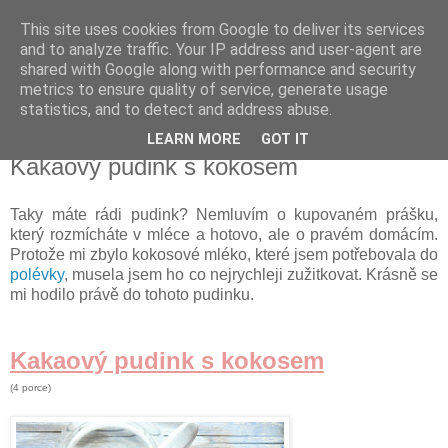
This site uses cookies from Google to deliver its services
Delicious blog
and to analyze traffic. Your IP address and user-agent are
shared with Google along with performance and security
metrics to ensure quality of service, generate usage
Lucie
statistics, and to detect and address abuse.
LEARN MORE
GOT IT
neděle 21. října 2012
Kakaový pudink s kokosem
Taky máte rádi pudink? Nemluvím o kupovaném prášku,
který rozmícháte v mléce a hotovo, ale o pravém domácím.
Protože mi zbylo kokosové mléko, které jsem potřebovala do
polévky
, musela jsem ho co nejrychleji zužitkovat. Krásně se
mi hodilo právě do tohoto pudinku.
Kakaový pudink
s kokosem
(4 porce)