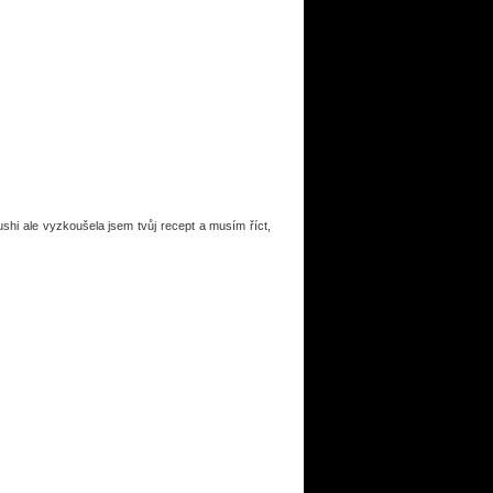
hi ale vyzkoušela jsem tvůj recept a musím říct,