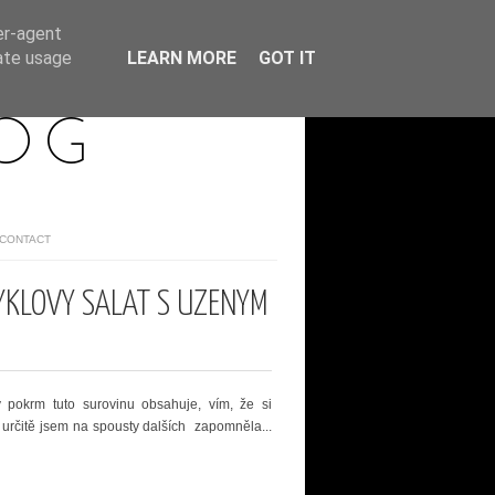
er-agent
rate usage
LEARN MORE
GOT IT
LOG
/CONTACT
KLOVÝ SALÁT S UZENÝM
ý pokrm tuto surovinu obsahuje, vím, že si
a určitě jsem na spousty dalších zapomněla...