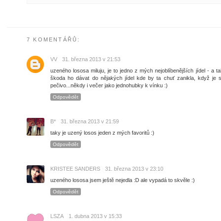
7 KOMENTÁŘŮ:
VV
31. března 2013 v 21:53
uzeného lososa miluju, je to jedno z mých nejoblíbenějších jídel - a t
škoda ho dávat do nějakých jídel kde by ta chuť zanikla, když je
pečivo...někdy i večer jako jednohubky k vínku :)
Odpovědět
B*
31. března 2013 v 21:59
taky je uzený losos jeden z mých favoritů :)
Odpovědět
KRISTEE SANDERS
31. března 2013 v 23:10
uzeného lososa jsem ještě nejedla :D ale vypadá to skvěle :)
Odpovědět
LSZA
1. dubna 2013 v 15:33