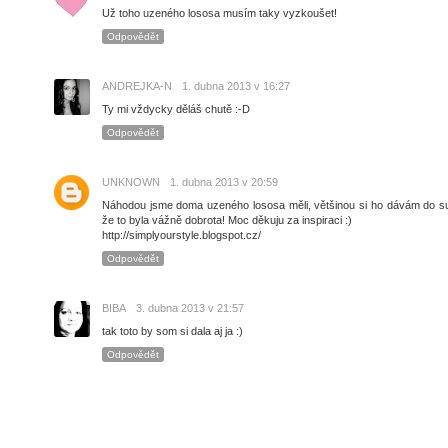
Už toho uzeného lososa musím taky vyzkoušet!
Odpovědět
ANDREJKA-N
1. dubna 2013 v 16:27
Ty mi vždycky děláš chutě :-D
Odpovědět
UNKNOWN
1. dubna 2013 v 20:59
Náhodou jsme doma uzeného lososa měli, většinou si ho dávám do sus
že to byla vážně dobrota! Moc děkuju za inspiraci :)
http://simplyourstyle.blogspot.cz/
Odpovědět
BIBA
3. dubna 2013 v 21:57
tak toto by som si dala aj ja :)
Odpovědět