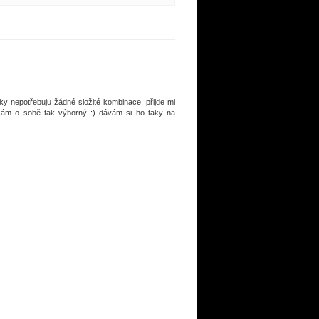
aky nepotřebuju žádné složité kombinace, přijde mi
 sám o sobě tak výborný :) dávám si ho taky na