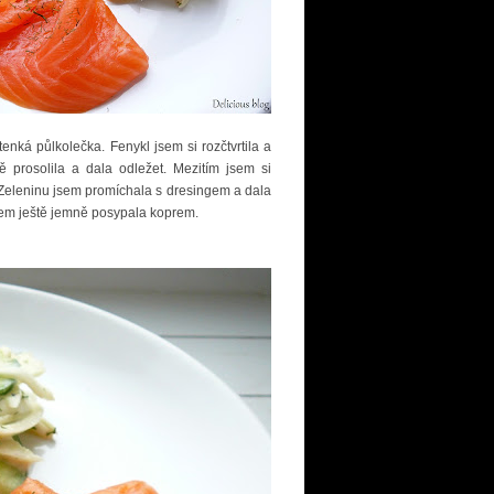
enká půlkolečka. Fenykl jsem si rozčtvrtila a
prosolila a dala odležet. Mezitím jsem si
 Zeleninu jsem promíchala s dresingem a dala
 jsem ještě jemně posypala koprem.