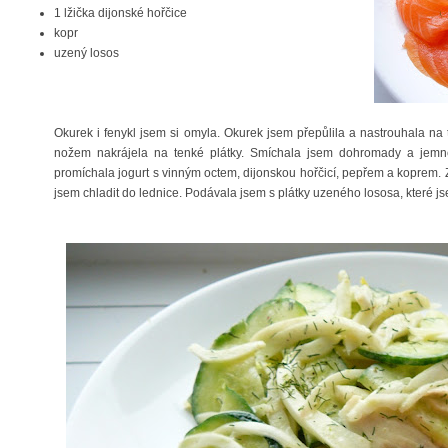
1 lžička dijonské hořčice
kopr
uzený losos
Okurek i fenykl jsem si omyla. Okurek jsem přepůlila a nastrouhala na t
nožem nakrájela na tenké plátky. Smíchala jsem dohromady a jemně 
promíchala jogurt s vinným octem, dijonskou hořčicí, pepřem a koprem.
jsem chladit do lednice. Podávala jsem s plátky uzeného lososa, které