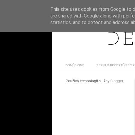
This site uses cookies from Google to de
are shared with Google along with perfo
statistics, and to detect and address a
DE
DOMŮ/HOME
SEZNAM RECEPTŮ/RECIP
Používá technologii služby
Blogger
.