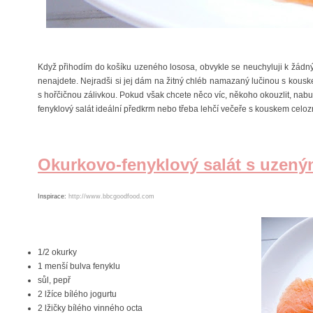
Když přihodím do košíku uzeného lososa, obvykle se neuchyluji k žádný
nenajdete. Nejradši si jej dám na žitný chléb namazaný lučinou s kousk
s hořčičnou zálivkou. Pokud však chcete něco víc, někoho okouzlit, nabud
fenyklový salát ideální předkrm nebo třeba lehčí večeře s kouskem celoz
Okurkovo-fenyklový salát s uzen
Inspirace:
http://www.bbcgoodfood.com
1/2 okurky
1 menší bulva fenyklu
sůl, pepř
2 lžíce bílého jogurtu
2 lžičky bílého vinného octa