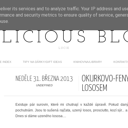
liver its services and to analyze traffic. Your IP address and us
rmance and security metrics to ensure quality of service, gene
buse.
LICIOUS B
LUCIE
E INDEX
TIPY NA DÁRKY/GIFT IDEAS
KNIHOVNA/LIBRARY
KONTAKT
OKURKOVO-FENY
NEDĚLE 31. BŘEZNA 2013
UNDEFINED
LOSOSEM
Existuje pár surovin, které mi chutnají v každé úpravě. Pokud dan
pochutnám. Jsou to sušená rajčata, uzený losos, prosciutto, kozí sýr... 
Dnes si dáme uzeného lososa....