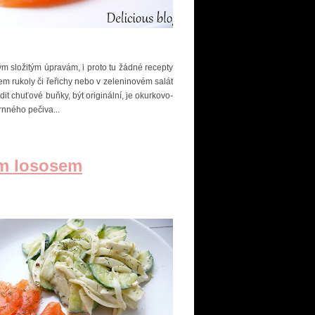
m složitým úpravám, i proto tu žádné recepty
em rukoly či řeřichy nebo v zeleninovém salát
it chuťové buňky, být originální, je okurkovo-
rnného pečiva...
ým lososem