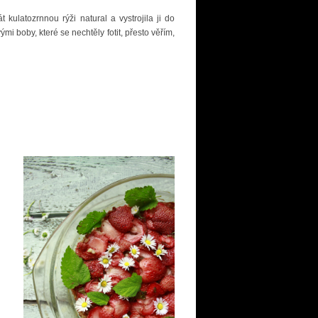
kulatozrnnou rýži natural a vystrojila ji do
 boby, které se nechtěly fotit, přesto věřím,