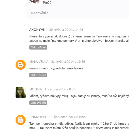
Proč?
Odpovědět
ANONYMNÍ
30. května 2014 v 14:24
Nieee, to vyzera tak dobre :( Ja teraz zijem na Taiwane a tu maju sam
aspon na moje financne pomery. A pri tychto skvelych fotkach (urcite aj 
Odpovědět
MALÁ VELKÁ
31. května 2014 v 19:36
mňam mňam... vypadá to taaak lákavě!
Odpovědět
MONIKA
1. června 2014 v 8:55
Mňam, rýžové nákypy miluju. A jak tam jsou jahody, musí to být báječný
Odpovědět
UNKNOWN
13. července 2014 v 19:02
Tak jsem dneska chtěla udělat. Nalila jsem mléko (rýžové) do hrnce a š
moli. :( Tak jsem místo rýže použila pohanku. :) A výsledek je též výborn