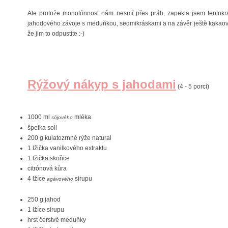
Ale protože monotónnost nám nesmí přes práh, zapekla jsem tentokrát 
jahodového závoje s meduňkou, sedmikráskami a na závěr ještě kakaovými
že jim to odpustíte :-)
Rýžový nákyp s jahodami
(4 - 5 porcí)
1000 ml
mléka
sójového
špetka soli
200 g kulatozrnné rýže natural
1 lžička vanilkového extraktu
1 lžička skořice
citrónová kůra
4 lžíce
sirupu
agávového
250 g jahod
1 lžíce sirupu
hrst čerstvé meduňky