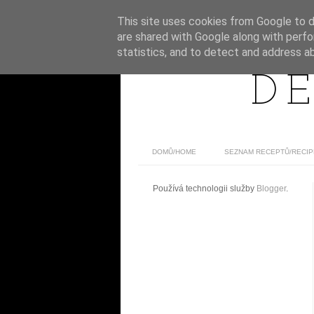
This site uses cookies from Google to de
are shared with Google along with perfo
statistics, and to detect and address a
DE
DOMŮ/HOME
SEZNAM RECEPTŮ/RECIP
Používá technologii služby
Blogger
.