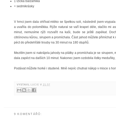
1 lžička balzamika
+ sedmikrásky
V hrnci jsem dala ohřívat mléko se špetkou soli, následně jsem vsypala 
a uvařila do poloměkka. Rýže natural se vaří krapet déle, stačilo mi as
minut, nemusíme rýži rozvařit na kaši, bude se ještě zapékat. Dochu
citrónovou kůrou, sirupem a promíchala. Část jahod můžete přimíchat k 
péct do předehřáté trouby na 30 minut na 180 stupňů.
Mezitím jsem si nakrájela jahody na plátky a promíchala je se sirupem,
dala zapéct na dalších 10 minut. Nakonec jsem ozdobila lístky meduňky
Podávat můžete horké i studené. Mně nejvíc chutnal nákyp v misce s ho
VYSTAVIL
LUCIE
V
21:57
9 KOMENTÁŘŮ: