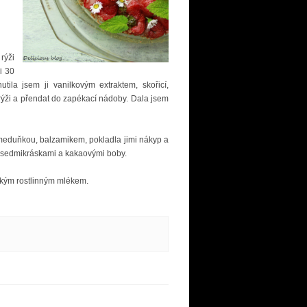
rýži
i 30
tila jsem ji vanilkovým extraktem, skořicí,
rýži a přendat do zapékací nádoby. Dala jsem
 meduňkou, balzamikem, pokladla jimi nákyp a
, sedmikráskami a kakaovými boby.
rkým rostlinným mlékem.