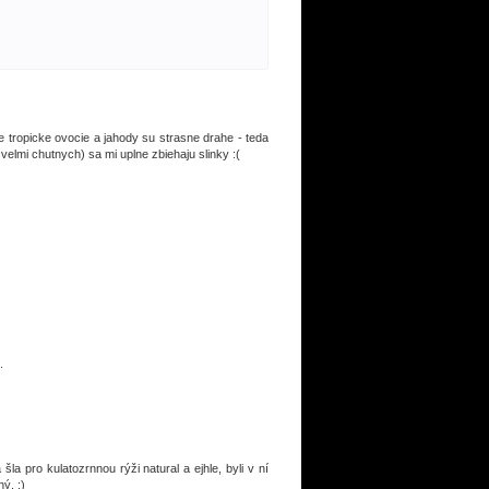
e tropicke ovocie a jahody su strasne drahe - teda
velmi chutnych) sa mi uplne zbiehaju slinky :(
.
la pro kulatozrnnou rýži natural a ejhle, byli v ní
ý. :)