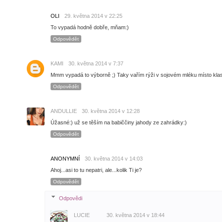
OLI
29. května 2014 v 22:25
To vypadá hodně dobře, mňam:)
Odpovědět
KAMI
30. května 2014 v 7:37
Mmm vypadá to výborně ;) Taky vařím rýži v sojovém mléku místo klas
Odpovědět
ANDULLIE
30. května 2014 v 12:28
Úžasné:) už se těším na babiččiny jahody ze zahrádky:)
Odpovědět
ANONYMNÍ
30. května 2014 v 14:03
Ahoj...asi to tu nepatri, ale...kolik Ti je?
Odpovědět
Odpovědi
LUCIE
30. května 2014 v 18:44