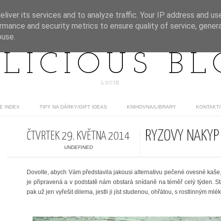
liver its services and to analyze traffic. Your IP address and us
rmance and security metrics to ensure quality of service, gene
buse.
LICIOUS B
LUCIE
E INDEX
TIPY NA DÁRKY/GIFT IDEAS
KNIHOVNA/LIBRARY
KONTAKT
RÝŽOVÝ NÁKYP
ČTVRTEK 29. KVĚTNA 2014
UNDEFINED
Dovolte, abych Vám představila jakousi alternativu pečené ovesné kaše,
je připravená a v podstatě nám obstará snídaně na téměř celý týden. S
pak už jen vyřešit dilema, jestli ji jíst studenou, ohřátou, s rostlinným ml