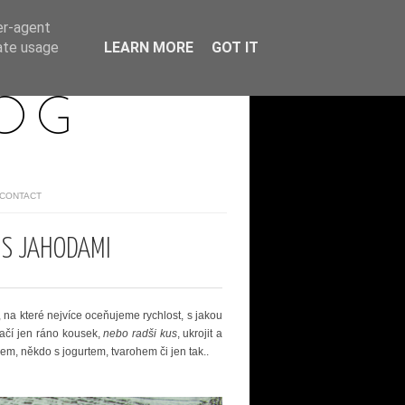
er-agent
rate usage
LEARN MORE
GOT IT
LOG
/CONTACT
 S JAHODAMI
 na které nejvíce oceňujeme rychlost, s jakou
tačí jen ráno kousek,
nebo radši kus
, ukrojit a
ékem, někdo s jogurtem, tvarohem či jen tak..