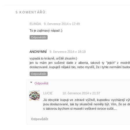
5 KOMENTÁŘŮ:
ELINDA
9. července 2014 v 17:49
To je zajímavý nápad :)
Odpovědět
ANONYMNÍ
9. července 2014 v 18:19
vypadá to krásně, určitě zkusím:)
jen tu mám jen sušené datle z alberta, takové ty "jejich" z modr
doslazované..kupuješ nějaké bio, nebo myslíš, že i tyhle normální budo
Odpovědět
Odpovědi
LUCIE
10. července 2014 v 21:37
Já obvykle kupuji ve zdravé výživě, kupodivu vycházejí vý
jsou doslazované, tak by skutečně neměly být. Vím, že se dn
s takovou bychom si museli i veškeré ovoce sušit....
Odpovědět