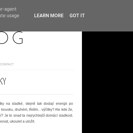
er-agent
rate usage
LEARN MORE
GOT IT
LOG
/CONTACT
KY
utky na sladké, stejně tak dodají energii po
usku, druhém, třetím... výčitky? Ale kde že,
? Je to snad ta nejrychlejší domácí sladkost.
ovat, ukoulet a uložit.