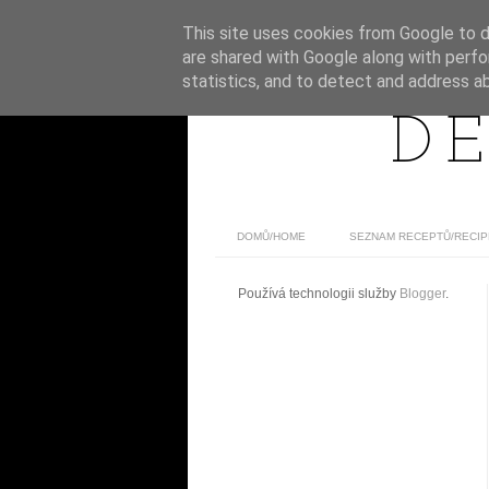
This site uses cookies from Google to de
are shared with Google along with perfo
statistics, and to detect and address a
DE
DOMŮ/HOME
SEZNAM RECEPTŮ/RECIP
Používá technologii služby
Blogger
.