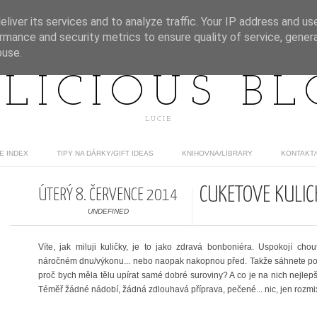
liver its services and to analyze traffic. Your IP address and us
rmance and security metrics to ensure quality of service, gene
buse.
LICIOUS B
LUCIE
E INDEX
TIPY NA DÁRKY/GIFT IDEAS
KNIHOVNA/LIBRARY
KONTAKT
CUKETOVÉ KULIČ
ÚTERÝ 8. ČERVENCE 2014
UNDEFINED
Víte, jak miluji kuličky, je to jako zdravá bonboniéra. Uspokojí cho
náročném dnu/výkonu... nebo naopak nakopnou před. Takže sáhnete po ko
proč bych měla tělu upírat samé dobré suroviny? A co je na nich nejlepší
Téměř žádné nádobí, žádná zdlouhavá příprava, pečené... nic, jen rozmix