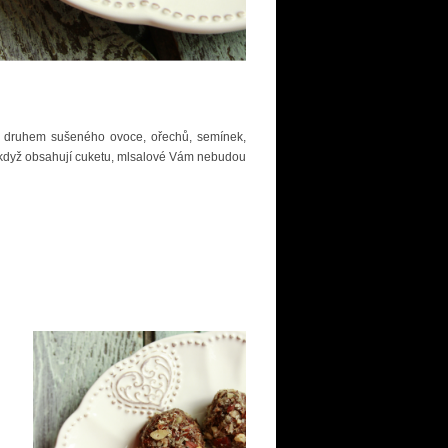
ým druhem sušeného ovoce, ořechů, semínek,
 I když obsahují cuketu, mlsalové Vám nebudou