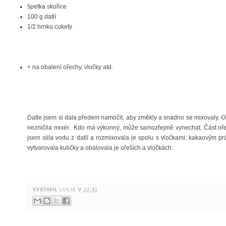
špetka skořice
100 g datlí
1/2 hrnku cukety
+ na obalení ořechy, vločky atd.
Datle jsem si dala předem namočit, aby změkly a snadno se mixovaly. 
nezničila mixér. Kdo má výkonný, může samozřejmě vynechat. Část oře
jsem slila vodu z datlí a rozmixovala je spolu s vločkami, kakaovým p
vytvarovala kuličky a obalovala je ořeších a vločkách.
VYSTAVIL
LUCIE
V
22:41