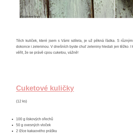
Těch kuliček, které jsem s Vámi sdílela, je už pěkná řádka. S různ
dokonce i zeleninou. V dnešních byste chuť zeleniny hledali jen těžko.
věřit, že se právě cpou cuketou, vážně!
Cuketové kuličky
(12 ks)
100 g lískových ořechů
50 g ovesných vloček
2 lžíce kakaového prášku