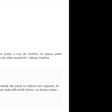
ého pytlíku a moc jim nevěřím, že nejsou uměle
u tak nějak bezpečné?:) děkuju, Kateřina
hodněji. Ale pokud ve složení není napsané, že
es nedá věřit téměř ničemu, na druhou stranu...