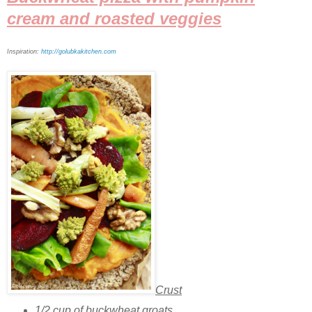
cream and roasted veggies
Inspiration:
http://golubkakitchen.com
Crust
1/2 cup of buckwheat groats