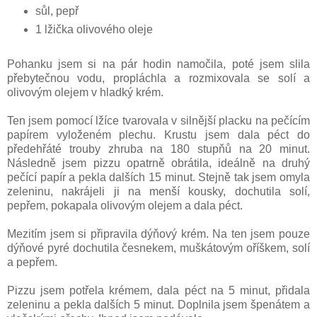
sůl, pepř
1 lžička olivového oleje
Pohanku jsem si na pár hodin namočila, poté jsem slila
přebytečnou vodu, propláchla a rozmixovala se solí a
olivovým olejem v hladký krém.
Ten jsem pomocí lžíce tvarovala v silnější placku na pečícím
papírem vyloženém plechu. Krustu jsem dala péct do
předehřáté trouby zhruba na 180 stupňů na 20 minut.
Následně jsem pizzu opatrně obrátila, ideálně na druhý
pečící papír a pekla dalších 15 minut. Stejně tak jsem omyla
zeleninu, nakrájeli ji na menší kousky, dochutila solí,
pepřem, pokapala olivovým olejem a dala péct.
Mezitím jsem si připravila dýňový krém. Na ten jsem pouze
dýňové pyré dochutila česnekem, muškátovým oříškem, solí
a pepřem.
Pizzu jsem potřela krémem, dala péct na 5 minut, přidala
zeleninu a pekla dalších 5 minut. Doplnila jsem špenátem a