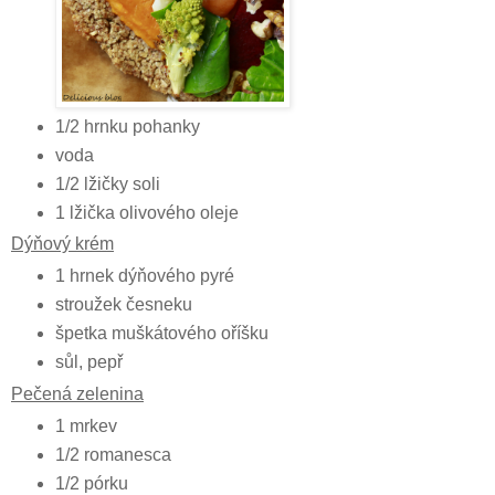
1/2 hrnku pohanky
voda
1/2 lžičky soli
1 lžička olivového oleje
Dýňový krém
1 hrnek dýňového pyré
stroužek česneku
špetka muškátového oříšku
sůl, pepř
Pečená zelenina
1 mrkev
1/2 romanesca
1/2 pórku