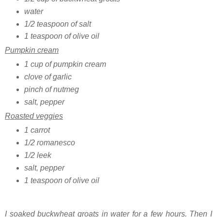
water
1/2 teaspoon of salt
1 teaspoon of olive oil
Pumpkin cream
1 cup of pumpkin cream
clove of garlic
pinch of nutmeg
salt, pepper
Roasted veggies
1 carrot
1/2 romanesco
1/2 leek
salt, pepper
1 teaspoon of olive oil
I soaked buckwheat groats in water for a few hours. Then I