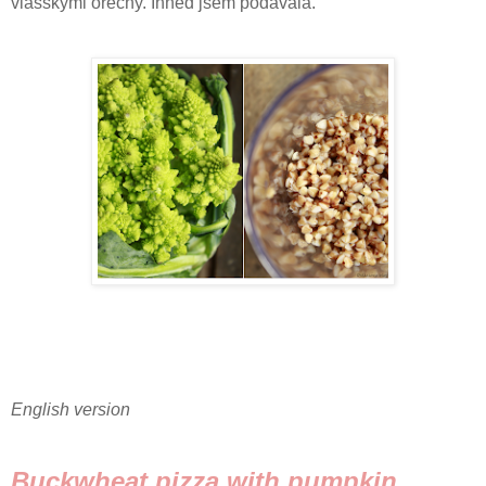
vlašskými ořechy. Ihned jsem podávala.
English version
Buckwheat pizza with pumpkin