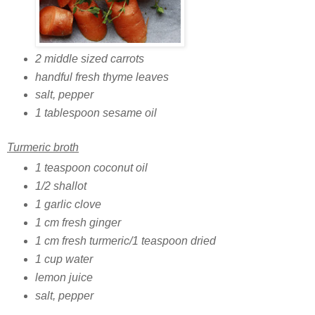
2 middle sized carrots
handful fresh thyme leaves
salt, pepper
1 tablespoon sesame oil
Turmeric broth
1 teaspoon coconut oil
1/2 shallot
1 garlic clove
1 cm fresh ginger
1 cm fresh turmeric/1 teaspoon dried
1 cup water
lemon juice
salt, pepper