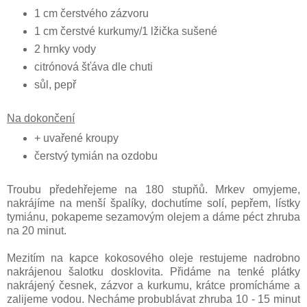
1 cm čerstvého zázvoru
1 cm čerstvé kurkumy/1 lžička sušené
2 hrnky vody
citrónová šťáva dle chuti
sůl, pepř
Na dokončení
+ uvařené kroupy
čerstvý tymián na ozdobu
Troubu předehřejeme na 180 stupňů. Mrkev omyjeme,
nakrájíme na menší špalíky, dochutíme solí, pepřem, lístky
tymiánu, pokapeme sezamovým olejem a dáme péct zhruba
na 20 minut.
Mezitím na kapce kokosového oleje restujeme nadrobno
nakrájenou šalotku dosklovita. Přidáme na tenké plátky
nakrájený česnek, zázvor a kurkumu, krátce promícháme a
zalijeme vodou. Necháme probublávat zhruba 10 - 15 minut