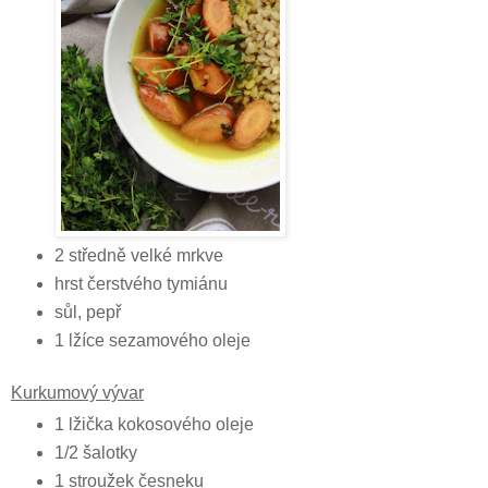
2 středně velké mrkve
hrst čerstvého tymiánu
sůl, pepř
1 lžíce sezamového oleje
Kurkumový vývar
1 lžička kokosového oleje
1/2 šalotky
1 stroužek česneku