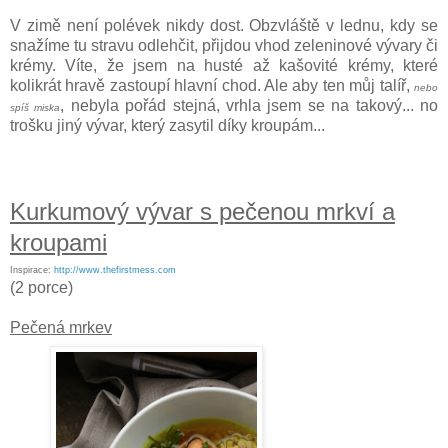
V zimě není polévek nikdy dost. Obzvláště v lednu, kdy se
snažíme tu stravu odlehčit, přijdou vhod zeleninové vývary či
krémy. Víte, že jsem na husté až kašovité krémy, které
kolikrát hravě zastoupí hlavní chod. Ale aby ten můj talíř,
nebo
, nebyla pořád stejná, vrhla jsem se na takový... no
spíš miska
trošku jiný vývar, který zasytil díky kroupám...
Kurkumový vývar s pečenou mrkví a
kroupami
Inspirace:
http://www.thefirstmess.com
(2 porce)
Pečená mrkev