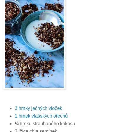
3 hrnky ječných vloček
1 hrnek vlašských ořechů
¼ hrnku strouhaného kokosu
2 lžíce chia semínek