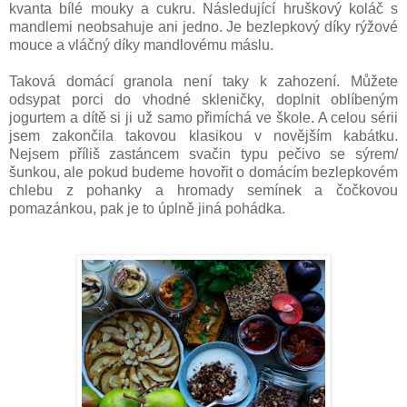
kvanta bílé mouky a cukru. Následující hruškový koláč s
mandlemi neobsahuje ani jedno. Je bezlepkový díky rýžové
mouce a vláčný díky mandlovému máslu.
Taková domácí granola není taky k zahození. Můžete
odsypat porci do vhodné skleničky, doplnit oblíbeným
jogurtem a dítě si ji už samo přimíchá ve škole. A celou sérii
jsem zakončila takovou klasikou v novějším kabátku.
Nejsem příliš zastáncem svačin typu pečivo se sýrem/
šunkou, ale pokud budeme hovořit o domácím bezlepkovém
chlebu z pohanky a hromady semínek a čočkovou
pomazánkou, pak je to úplně jiná pohádka.