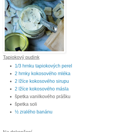
Tapiokový pudink
1/3 hrnku tapiokových perel
2 hrnky kokosového mléka
2 lžíce kokosového sirupu
2 lžíce kokosového másla
špetka vanilkového prášku
špetka soli
½ zralého banánu