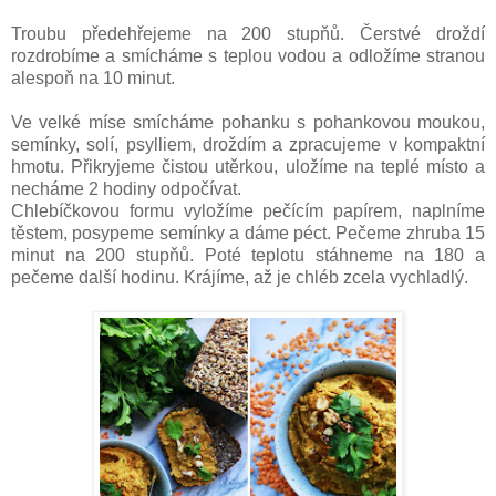
Troubu předehřejeme na 200 stupňů. Čerstvé droždí
rozdrobíme a smícháme s teplou vodou a odložíme stranou
alespoň na 10 minut.
Ve velké míse smícháme pohanku s pohankovou moukou,
semínky, solí, psylliem, droždím a zpracujeme v kompaktní
hmotu. Přikryjeme čistou utěrkou, uložíme na teplé místo a
necháme 2 hodiny odpočívat.
Chlebíčkovou formu vyložíme pečícím papírem, naplníme
těstem, posypeme semínky a dáme péct. Pečeme zhruba 15
minut na 200 stupňů. Poté teplotu stáhneme na 180 a
pečeme další hodinu. Krájíme, až je chléb zcela vychladlý.