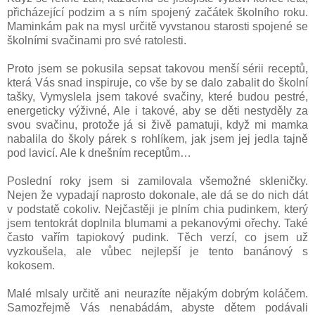
přicházející podzim a s ním spojený začátek školního roku.
Maminkám pak na mysl určitě vyvstanou starosti spojené se
školními svačinami pro své ratolesti.
Proto jsem se pokusila sepsat takovou menší sérii receptů,
která Vás snad inspiruje, co vše by se dalo zabalit do školní
tašky, Vymyslela jsem takové svačiny, které budou pestré,
energeticky výživné, Ale i takové, aby se děti nestyděly za
svou svačinu, protože já si živě pamatuji, když mi mamka
nabalila do školy párek s rohlíkem, jak jsem jej jedla tajně
pod lavicí. Ale k dnešním receptům…
Poslední roky jsem si zamilovala všemožné skleničky.
Nejen že vypadají naprosto dokonale, ale dá se do nich dát
v podstatě cokoliv. Nejčastěji je plním chia pudinkem, který
jsem tentokrát doplnila blumami a pekanovými ořechy. Také
často vařím tapiokový pudink. Těch verzí, co jsem už
vyzkoušela, ale vůbec nejlepší je tento banánový s
kokosem.
Malé mlsaly určitě ani neurazíte nějakým dobrým koláčem.
Samozřejmě Vás nenabádám, abyste dětem podávali