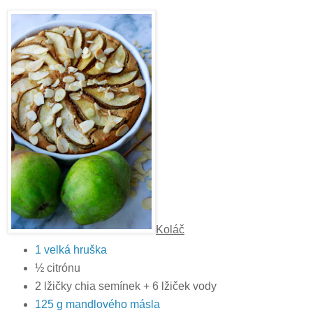
Koláč
1 velká hruška
½ citrónu
2 lžičky chia semínek + 6 lžiček vody
125 g mandlového másla