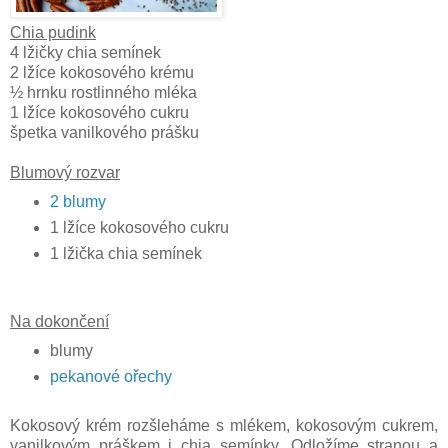
Chia pudink
4 lžičky chia semínek
2 lžíce kokosového krému
½ hrnku rostlinného mléka
1 lžíce kokosového cukru
špetka vanilkového prášku
Blumový rozvar
2 blumy
1 lžíce kokosového cukru
1 lžička chia semínek
Na dokončení
blumy
pekanové ořechy
Kokosový krém rozšleháme s mlékem, kokosovým cukrem,
vanilkovým práškem i chia semínky. Odložíme stranou a