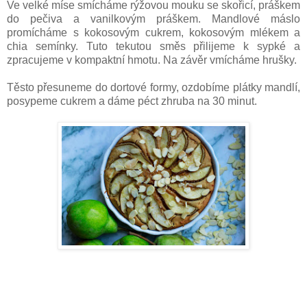
Ve velké míse smícháme rýžovou mouku se skořicí, práškem
do pečiva a vanilkovým práškem. Mandlové máslo
promícháme s kokosovým cukrem, kokosovým mlékem a
chia semínky. Tuto tekutou směs přilijeme k sypké a
zpracujeme v kompaktní hmotu. Na závěr vmícháme hrušky.
Těsto přesuneme do dortové formy, ozdobíme plátky mandlí,
posypeme cukrem a dáme péct zhruba na 30 minut.