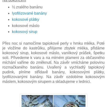
Na dokončení
½ zralého banánu
lyofilizované banány
kokosové plátky
kokosové máslo
kokosový sirup
Přes noc si namočíme tapiokové perly v hrnku mléka. Poté
je vložíme do kastrůlku, přilijeme zbytek mléka, přidáme
kokosový sirup, kokosové máslo, vanilkový prášek, špetku
soli. Přivedeme k varu a na mírném plameni za občasného
míchání vaříme do změknutí. Na závěr vmícháme polovinu
rozmačkaného banánu. Uvařený a vychladlý tapiokový
pudink, plníme střídavě banány, kokosovými plátky,
lyofilizovanými banány. Na závěr ozdobíme kokosovým
máslem, kokosovým sirupem a skladujeme v lednici.