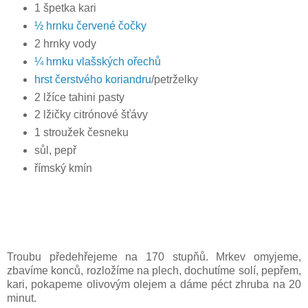
1 špetka kari
½ hrnku červené čočky
2 hrnky vody
¼ hrnku vlašských ořechů
hrst čerstvého koriandru
/petrželky
2 lžíce tahini pasty
2 lžičky citrónové šťávy
1 stroužek česneku
sůl, pepř
římský kmín
Troubu předehřejeme na 170 stupňů. Mrkev omyjeme,
zbavíme konců, rozložíme na plech, dochutíme solí, pepřem,
kari, pokapeme olivovým olejem a dáme péct zhruba na 20
minut.