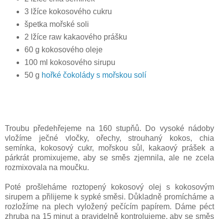
3 lžíce kokosového cukru
špetka mořské soli
2 lžíce raw kakaového prášku
60 g kokosového oleje
100 ml kokosového sirupu
50 g
hořké čokolády s mořskou solí
Troubu předehřejeme na 160 stupňů. Do vysoké nádoby
vložíme ječné vločky, ořechy, strouhaný kokos, chia
semínka, kokosový cukr, mořskou sůl, kakaový prášek a
párkrát promixujeme, aby se směs zjemnila, ale ne zcela
rozmixovala na moučku.
Poté prošleháme roztopený kokosový olej s kokosovým
sirupem a přilijeme k sypké směsi. Důkladně promícháme a
rozložíme na plech vyložený pečícím papírem. Dáme péct
zhruba na 15 minut a pravidelně kontrolujeme, aby se směs