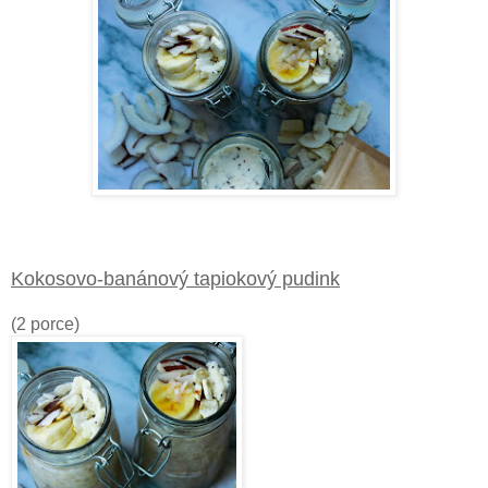
Kokosovo-banánový tapiokový pudink
(2 porce)