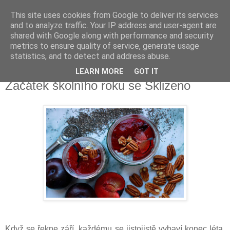
This site uses cookies from Google to deliver its services
Delicious blog
and to analyze traffic. Your IP address and user-agent are
shared with Google along with performance and security
metrics to ensure quality of service, generate usage
Lucie
statistics, and to detect and address abuse.
LEARN MORE
GOT IT
sobota 26. srpna 2017
Začátek školního roku se Sklizeno
Když se řekne září, každému se jistojistě vybaví konec léta,