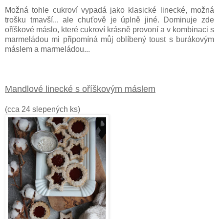
Možná tohle cukroví vypadá jako klasické linecké, možná
trošku tmavší... ale chuťově je úplně jiné. Dominuje zde
oříškové máslo, které cukroví krásně provoní a v kombinaci s
marmeládou mi připomíná můj oblíbený toust s burákovým
máslem a marmeládou...
Mandlové linecké s oříškovým máslem
(cca 24 slepených ks)