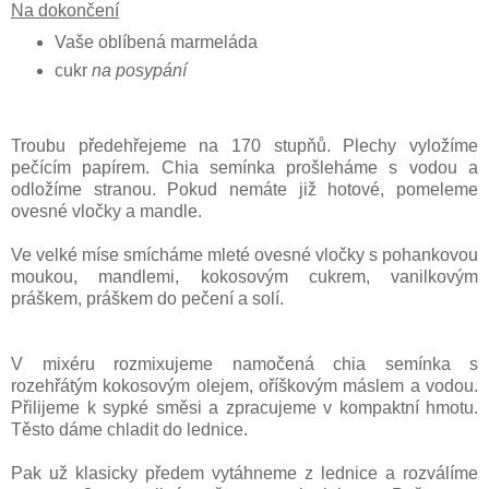
Na dokončení
Vaše oblíbená marmeláda
cukr
na posypání
Troubu předehřejeme na 170 stupňů. Plechy vyložíme
pečícím papírem. Chia semínka prošleháme s vodou a
odložíme stranou. Pokud nemáte již hotové, pomeleme
ovesné vločky a mandle.
Ve velké míse smícháme mleté ovesné vločky s pohankovou
moukou, mandlemi, kokosovým cukrem, vanilkovým
práškem, práškem do pečení a solí.
V mixéru rozmixujeme namočená chia semínka s
rozehřátým kokosovým olejem, oříškovým máslem a vodou.
Přilijeme k sypké směsi a zpracujeme v kompaktní hmotu.
Těsto dáme chladit do lednice.
Pak už klasicky předem vytáhneme z lednice a rozválíme