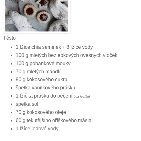
Těsto
1 lžíce chia semínek + 3 lžíce vody
100 g mletých bezlepkových ovesných vloček
100 g pohankové mouky
70 g mletých mandlí
90 g kokosového cukru
špetka vanilkového prášku
1 lžička prášku do pečení
bez fosfátů
špetka soli
70 g kokosového oleje
60 g tekutějšího oříškového másla
1 lžíce ledové vody