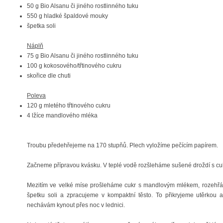
50 g Bio Alsanu či jiného rostlinného tuku
550 g hladké špaldové mouky
špetka soli
Náplň
75 g Bio Alsanu či jiného rostlinného tuku
100 g kokosového/třtinového cukru
skořice dle chuti
Poleva
120 g mletého třtinového cukru
4 lžíce mandlového mléka
Troubu předehřejeme na 170 stupňů. Plech vyložíme pečícím papírem.
Začneme přípravou kvásku. V teplé vodě rozšleháme sušené droždí s cu
Mezitím ve velké míse prošleháme cukr s mandlovým mlékem, rozehřá
špetku soli a zpracujeme v kompaktní těsto. To přikryjeme utěrkou
nechávám kynout přes noc v lednici.