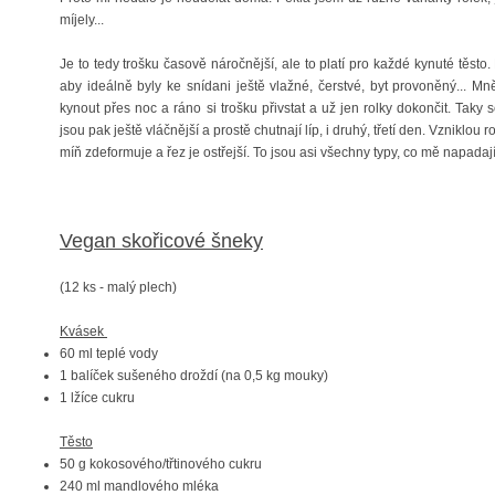
míjely...
Je to tedy trošku časově náročnější, ale to platí pro každé kynuté těsto.
aby ideálně byly ke snídani ještě vlažné, čerstvé, byt provoněný... Mně 
kynout přes noc a ráno si trošku přivstat a už jen rolky dokončit. Taky 
jsou pak ještě vláčnější a prostě chutnají líp, i druhý, třetí den. Vzniklou 
míň zdeformuje a řez je ostřejší. To jsou asi všechny typy, co mě napadají
Vegan skořicové šneky
(12 ks - malý plech)
Kvásek
60 ml teplé vody
1 balíček sušeného droždí (na 0,5 kg mouky)
1 lžíce cukru
Těsto
50 g kokosového/třtinového cukru
240 ml mandlového mléka