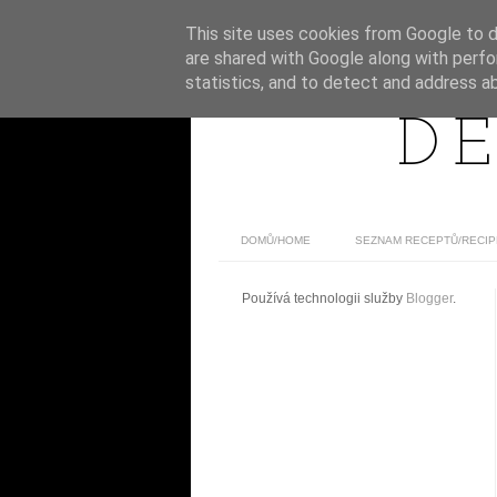
This site uses cookies from Google to de
are shared with Google along with perfo
statistics, and to detect and address a
DE
DOMŮ/HOME
SEZNAM RECEPTŮ/RECIP
Používá technologii služby
Blogger
.