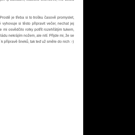
 Prostě je třeba si to trošku časově promyslet,
vyhovuje si těsto připravit večer, nechat jej
se mi osvědčilo rolky potřít rozehřátým tukem,
roládu nekrájím nožem, ale nití. Přijde mi, že se
 k přípravě šneků, tak teď už směle do nich :-)