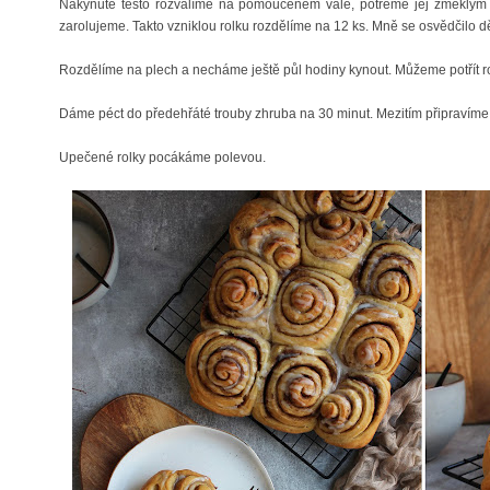
Nakynuté těsto rozválíme na pomoučeném vále, potřeme jej změklým 
zarolujeme. Takto vzniklou rolku rozdělíme na 12 ks. Mně se osvědčilo dě
Rozdělíme na plech a necháme ještě půl hodiny kynout. Můžeme potřít ro
Dáme péct do předehřáté trouby zhruba na 30 minut. Mezitím připravím
Upečené rolky pocákáme polevou.