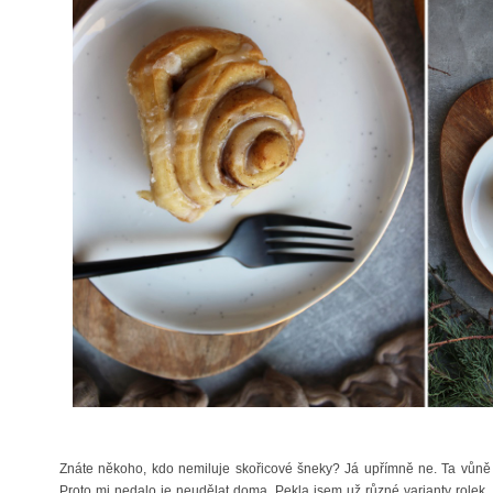
Znáte někoho, kdo nemiluje skořicové šneky? Já upřímně ne. Ta vůně sk
Proto mi nedalo je neudělat doma. Pekla jsem už různé varianty rolek, 