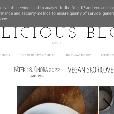
liver its services and to analyze traffic. Your IP address and us
rmance and security metrics to ensure quality of service, gene
buse.
LICIOUS B
LUCIE
E INDEX
TIPY NA DÁRKY/GIFT IDEAS
KNIHOVNA/LIBRARY
KONTAKT
VEGAN SKOŘICOVÉ
PÁTEK 18. ÚNORA 2022
UNDEFINED