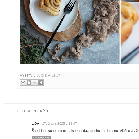
VYSTAVIL
LUCIE
V
12:17
1 KOMENTÁŘŮ:
LÍDA
27. února 2025 v 19:07
Šneci jsou super, do těsta jsem přidala trochu kardamonu. Vláčné a výb
Odpovědět