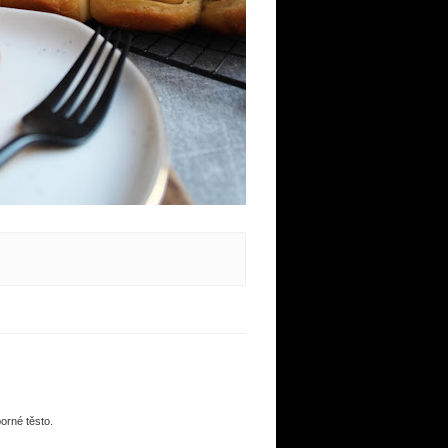
orné těsto.