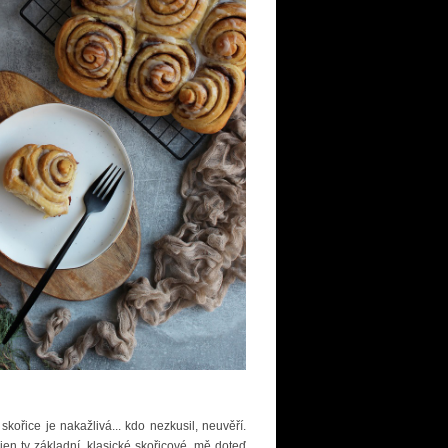
ořice je nakažlivá... kdo nezkusil, neuvěří.
jen ty základní, klasické skořicové, mě doteď