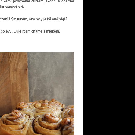
tukem, posypeme cukrem, skořicí a opatrně
lit pomocí nitě.
zehřátým tukem, aby byly ještě vláčnější.
e polevu. Cukr rozmícháme s mlékem.