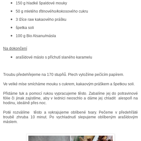
150 g hladké špaldové mouky
50 g mletého
třtinového/kokosového
cukru
3 lžíce raw kakaového prášku
špetka soli
100 g Bio Alsanu/másla
Na dokončení
arašídové máslo s příchutí slaného karamelu
Troubu předehřejeme na 170 stupňů. Plech vyložíme pečícím papírem.
Ve velké míse smícháme mouku s cukrem, kakaovým práškem a špetkou soli.
Přidáme tuk a pomocí rukou vypracujeme těsto. Zabalíme jej do potravinové
fólie či jinak zajistíme, aby v lednici neoschlo a dáme jej chladit alespoň na
hodinu, ideálně přes noc.
Poté rozválíme těsto a vykrajujeme oblíbené tvary. Pečeme v předehřáté
troubě zhruba 10 minut. Po vychladnutí slepujeme oblíbeným arašídovým
máslem.