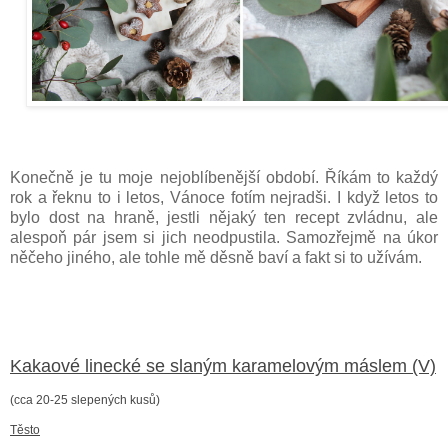
Konečně je tu moje nejoblíbenější období. Říkám to každý
rok a řeknu to i letos, Vánoce fotím nejradši. I když letos to
bylo dost na hraně, jestli nějaký ten recept zvládnu, ale
alespoň pár jsem si jich neodpustila. Samozřejmě na úkor
něčeho jiného, ale tohle mě děsně baví a fakt si to užívám.
Kakaové linecké se slaným karamelovým máslem (V)
(cca 20-25 slepených kusů)
Těsto