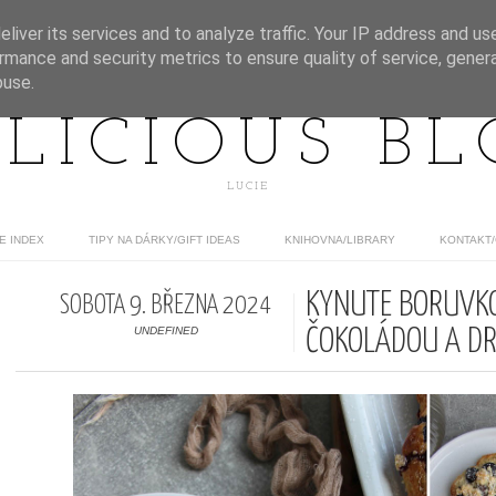
liver its services and to analyze traffic. Your IP address and us
rmance and security metrics to ensure quality of service, gene
buse.
LICIOUS B
LUCIE
E INDEX
TIPY NA DÁRKY/GIFT IDEAS
KNIHOVNA/LIBRARY
KONTAKT
KYNUTÉ BORŮVKO
SOBOTA 9. BŘEZNA 2024
UNDEFINED
ČOKOLÁDOU A D