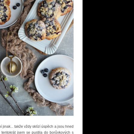
jinak... takže vždy sklízí úspěch a jsou hned
 tentokrát jsem se pustila do borůvkových s