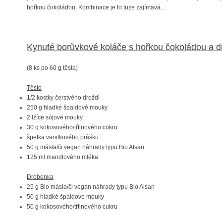
hořkou čokoládou. Kombinace je to tuze zajímavá...
Kynuté borůvkové koláče s hořkou čokoládou a 
(8 ks po 60 g těsta)
Těsto
1/2 kostky čerstvého droždí
250 g hladké špaldové mouky
2 lžíce sójové mouky
30 g kokosového/třtinového cukru
špetka vanilkového prášku
50 g másla/či vegan náhrady typu Bio Alsan
125 ml mandlového mléka
Drobenka
25 g Bio másla/či vegan náhrady typu Bio Alsan
50 g hladké špaldové mouky
50 g kokosového/třtinového cukru