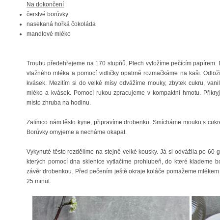
Na dokončení
čerstvé borůvky
nasekaná hořká čokoláda
mandlové mléko
Troubu předehřejeme na 170 stupňů. Plech vyložíme pečícím papírem. D
vlažného mléka a pomocí vidličky opatrně rozmačkáme na kaši. Odloží
kvásek. Mezitím si do velké mísy odvážíme mouky, zbytek cukru, van
mléko a kvásek. Pomocí rukou zpracujeme v kompaktní hmotu. Přikry
místo zhruba na hodinu.
Zatímco nám těsto kyne, připravíme drobenku. Smícháme mouku s cukre
Borůvky omyjeme a necháme okapat.
Vykynuté těsto rozdělíme na stejně velké kousky. Já si odvážila po 60 g
kterých pomocí dna sklenice vytlačíme prohlubeň, do které klademe
závěr drobenkou. Před pečením ještě okraje koláče pomažeme mlékem 
25 minut.