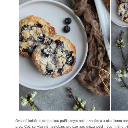
Ovocné koláče s drobenkou patří k mým nej dezertům a u okolí tomu není 
pryč. Což se vlastně nezlobím, protože zas můžu péct něco jiného :-)