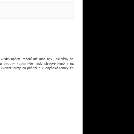
 zkusím upéct! Pečení mě moc baví, ale vždy se
há
slevovy kupon
kde najdu slevové kupóny na
a kvalitní formy na pečení a kuchyňské roboty za