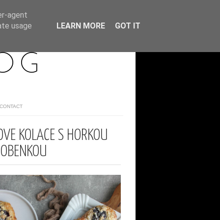
er-agent
rate usage
LEARN MORE
GOT IT
LOG
/CONTACT
VÉ KOLÁČE S HOŘKOU
ROBENKOU