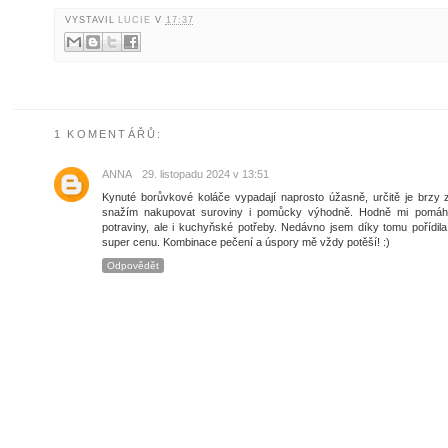
VYSTAVIL
LUCIE
V
17:37
1 KOMENTÁŘŮ:
ANNA
29. listopadu 2024 v 13:51
Kynuté borůvkové koláče vypadají naprosto úžasně, určitě je brzy
snažím nakupovat suroviny i pomůcky výhodně. Hodně mi pomá
potraviny, ale i kuchyňské potřeby. Nedávno jsem díky tomu pořídil
super cenu. Kombinace pečení a úspory mě vždy potěší! :)
Odpovědět