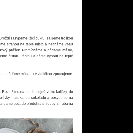
roždí zasypeme lžící cukru, zalijeme troškou
me stranou na teplé místo a necháme vzejít
ilkový prášek. Promícháme a přidáme máslo,
jeme čistou utěrkou a dáme kynout na teplé
m, přidáme máslo a v vidličkou zpracujeme.
. Rozložíme na plech stejně velké kuličky, do
 borůvky, nasekanou čokoládu a posypeme na
a dáme péct do předehřáté trouby zhruba na