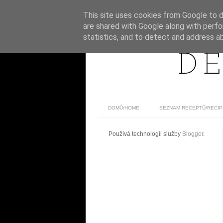
This site uses cookies from Google to de
are shared with Google along with perfo
statistics, and to detect and address a
DE
DOMŮ/HOME
SEZNAM RECEPTŮ/RECIP
Používá technologii služby
Blogger
.