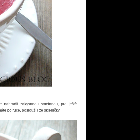
te nahradit zakysanou smetanou, pro ještě
áte po ruce, poslouží i ze skleničky.