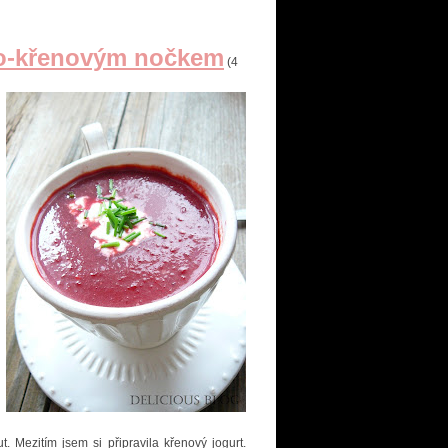
ovo-křenovým nočkem
(4
. Mezitím jsem si připravila křenový jogurt.