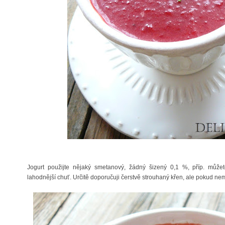
Jogurt použijte nějaký smetanový, žádný šizený 0,1 %, příp. může
lahodnější chuť. Určitě doporučuji čerstvě strouhaný křen, ale pokud nem