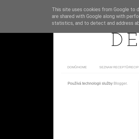
This site uses cookies from Google to de
are shared with Google along with perfo
statistics, and to detect and address a
DE
DOMŮ/HOME
SEZNAM RECEPTŮ/RECIP
Používá technologii služby
Blogger
.