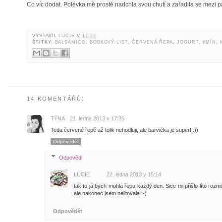
Co víc dodat. Polévka mě prostě nadchla svou chutí a zařadila se mezi p
VYSTAVIL
LUCIE
V
17:22
ŠTÍTKY:
BALSAMICO
,
BOBKOVÝ LIST
,
ČERVENÁ ŘEPA
,
JOGURT
,
KMÍN
,
14 KOMENTÁŘŮ:
TÝNA
21. ledna 2013 v 17:35
Teda červené řepě až tolik nehodluji, ale barvička je super! :))
Odpovědět
Odpovědi
LUCIE
22. ledna 2013 v 15:14
tak to já bych mohla řepu každý den. Sice mi přišlo líto rozm
ale nakonec jsem nelitovala :-)
Odpovědět