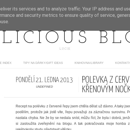
liver its services and to analyze traffic. Your IP address and us
rmance and security metrics to ensure quality of service, gene
buse.
LICIOUS B
LUCIE
E INDEX
TIPY NA DÁRKY/GIFT IDEAS
KNIHOVNA/LIBRARY
KONTAKT
POLÉVKA Z ČERV
PONDĚLÍ 21. LEDNA 2013
UNDEFINED
KŘENOVÝM NOČ
Recept na polévku z červené řepy jsem chtěla dělat už dávno. A taky jse
podělím, protože jak jistě víte, řepu považuji za zázračnou surovinu. P
nastala chyba. Ne že by se nedala sníst, můžu říct, že byla i dobrá, jen
si zasloužila zveřejnění na blogu. A tak pokračovala moje honba
jakéhokoliv studu představit vítězku.