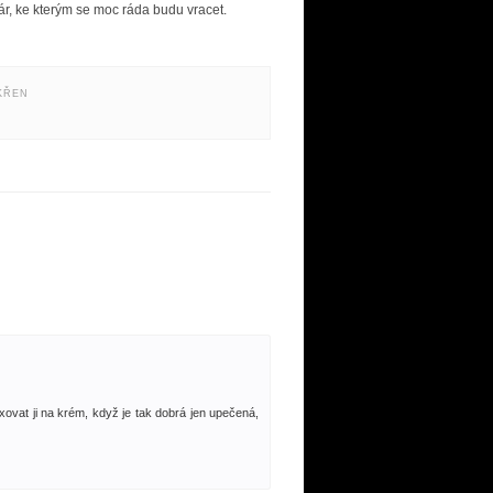
ár, ke kterým se moc ráda budu vracet.
KŘEN
ixovat ji na krém, když je tak dobrá jen upečená,