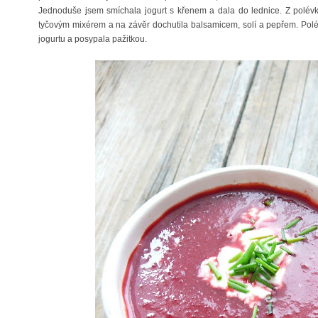
Jednoduše jsem smíchala jogurt s křenem a dala do lednice. Z polévk
tyčovým mixérem a na závěr dochutila balsamicem, solí a pepřem. Polé
jogurtu a posypala pažitkou.