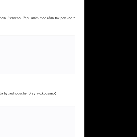
utnala. Červenou řepu mám moc ráda tak polévce z
 zdá být jednoduché. Brzy vyzkouším:-)