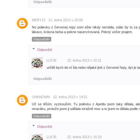
Odpovědět
MERY13
21. ledna 2013 v 20:06
No polievku z červenej repy som ešte nikdy nerobila, stálo by to z
lákavo, krásna farba a pekne naservírovaná. Pekný večer prajem.
Odpovědět
Odpovědi
LUCIE
22. ledna 2013 v 15:11
určitě bych do ní šla nebo nějaké jiné z červené řepy, dyt je t
Odpovědět
UNKNOWN
22. ledna 2013 v 14:51
Už se těším, vyzkouším. Tu polévku z Apetitu jsem taky dělala, al
mrazáku, protože jsem ji udělala strašně moc a to jsem to dělala podle 
Odpovědět
Odpovědi
LUCIE
22. ledna 2013 v 15:10