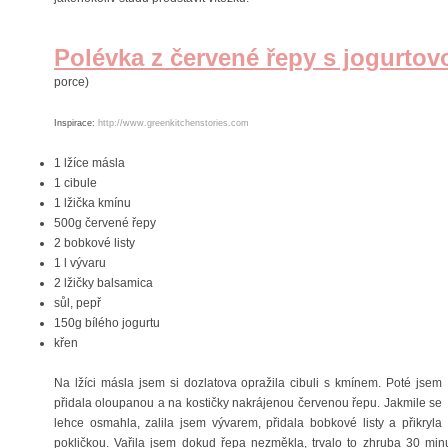
Polévka z červené řepy s jogurt
porce)
Inspirace:
http://www.greenkitchenstories.com
1 lžíce másla
1 cibule
1 lžička kmínu
500g červené řepy
2 bobkové listy
1 l vývaru
2 lžičky balsamica
sůl, pepř
150g bílého jogurtu
křen
Na lžíci másla jsem si dozlatova opražila cibuli s kmínem. Poté jsem
přidala oloupanou a na kostičky nakrájenou červenou řepu. Jakmile se
lehce osmahla, zalila jsem vývarem, přidala bobkové listy a přikryla
pokličkou. Vařila jsem dokud řepa nezměkla, trvalo to zhruba 30 minut