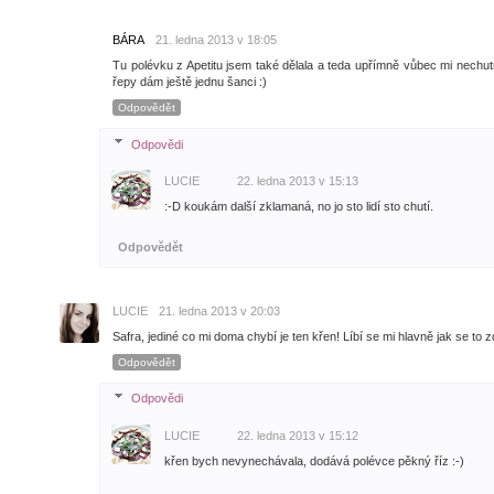
BÁRA
21. ledna 2013 v 18:05
Tu polévku z Apetitu jsem také dělala a teda upřímně vůbec mi nech
řepy dám ještě jednu šanci :)
Odpovědět
Odpovědi
LUCIE
22. ledna 2013 v 15:13
:-D koukám další zklamaná, no jo sto lidí sto chutí.
Odpovědět
LUCIE
21. ledna 2013 v 20:03
Safra, jediné co mi doma chybí je ten křen! Líbí se mi hlavně jak se to
Odpovědět
Odpovědi
LUCIE
22. ledna 2013 v 15:12
křen bych nevynechávala, dodává polévce pěkný říz :-)