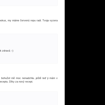
a pokus, my máme červenú repu radi. Tvoja vyzera
ak zdravá :-)
e bohužel mě moc nenadchla...ještě teď ji mám v
receptu. Díky za nový recept.