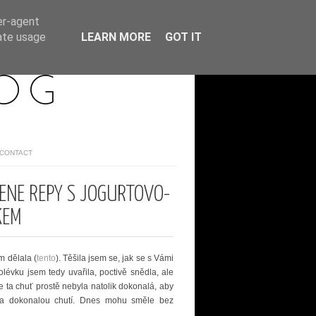
er-agent
rate usage
LEARN MORE
GOT IT
LOG
/CONTACT
ENÉ ŘEPY S JOGURTOVO-
KEM
m dělala (
tento
). Těšila jsem se, jak se s Vámi
olévku jsem tedy uvařila, poctivě snědla, ale
že ta chuť prostě nebyla natolik dokonalá, aby
 za dokonalou chutí. Dnes mohu směle bez