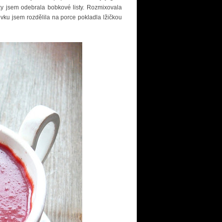
y jsem odebrala bobkové listy. Rozmixovala
vku jsem rozdělila na porce pokladla lžičkou