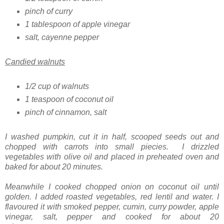
pinch of curry
1 tablespoon of apple vinegar
salt, cayenne pepper
Candied walnuts
1/2 cup of walnuts
1 teaspoon of coconut oil
pinch of cinnamon, salt
I washed pumpkin, cut it in half, scooped seeds out and
chopped with carrots into small piecies. I drizzled
vegetables with olive oil and placed in preheated oven and
baked for about 20 minutes.
Meanwhile I cooked chopped onion on coconut oil until
golden. I added roasted vegetables, red lentil and water. I
flavoured it with smoked pepper, cumin, curry powder, apple
vinegar, salt, pepper and cooked for about 20