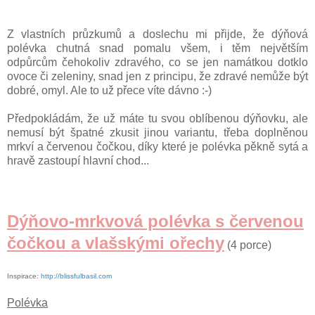
Z vlastních průzkumů a doslechu mi přijde, že dýňová
polévka chutná snad pomalu všem, i těm největším
odpůrcům čehokoliv zdravého, co se jen namátkou dotklo
ovoce či zeleniny, snad jen z principu, že zdravé nemůže být
dobré, omyl. Ale to už přece víte dávno :-)
Předpokládám, že už máte tu svou oblíbenou dýňovku, ale
nemusí být špatné zkusit jinou variantu, třeba doplněnou
mrkví a červenou čočkou, díky které je polévka pěkně sytá a
hravě zastoupí hlavní chod...
Dýňovo-mrkvová polévka s červenou
čočkou a vlašskými ořechy
(4 porce)
Inspirace:
http://blissfulbasil.com
Polévka