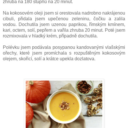
zhruba na 180 stupňů na 20 minut.
Na kokosovém oleji jsem si orestovala nadrobno nakrájenou
cibuli, přidala jsem upečenou zeleninu, čočku a zalila
vodou. Dochutila jsem uzenou paprikou, římským kmínem,
kari, octem, solí, pepřem a vařila zhruba 20 minut. Poté jsem
rozmixovala v hladký krém, případně dochutila.
Polévku jsem podávala posypanou kandovanými vlašskými
ořechy, které jsem promíchala s rozpuštěným kokosovým
olejem, skořicí, solí a krátce upekla dozlatova.