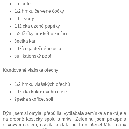
1 cibule
1/2 hrnku červené čočky
1 litr vody
1 lžička uzené papriky
1/2 lžičky římského kmínu
špetka kari
1 lžíce jablečného octa
sůl, kajenský pepř
Kandované vlašské ořechy
1/2 hrnku vlašských ořechů
1 lžička kokosového oleje
špetka skořice, soli
Dýni jsem si omyla, přepůlila, vydlabala semínka a nakrájela
na drobné kostičky spolu s mrkví. Zeleninu jsem pokapala
olivovým olejem, osolila a dala péct do předehřáté trouby