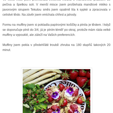
pečiva a špetkou soli. V menší misce jsem prošlehala mandlové mléko s
javorovým sirupem Tekutou směs jsem opatrně lila k sypké a zpracovala v
celistvé těsto. Na závěr jsem vmíchala chřest a jahody.
Formu na muffiny jsem si pokladla papírovými košíčky a plnila je těstem. I když
se doporučuje plnit do 3/4, já je plním téměř po okraj, protože mám ráda velké
muffiny a vypouklé, ale záleží na Vašich preferencích.
Muffiny jsem pekla v předehřáté troubě zhruba na 180 stupňů takových 20
minut.