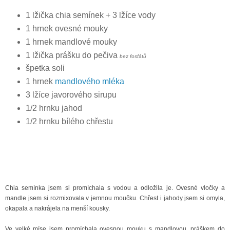
1 lžička chia semínek + 3 lžíce vody
1 hrnek ovesné mouky
1 hrnek mandlové mouky
1 lžička prášku do pečiva
bez fosfátů
špetka soli
1 hrnek
mandlového mléka
3 lžíce javorového sirupu
1/2 hrnku jahod
1/2 hrnku bílého chřestu
Chia semínka jsem si promíchala s vodou a odložila je. Ovesné vločky a
mandle jsem si rozmixovala v jemnou moučku. Chřest i jahody jsem si omyla,
okapala a nakrájela na menší kousky.
Ve velké míse jsem promíchala ovesnou mouku s mandlovou. práškem do