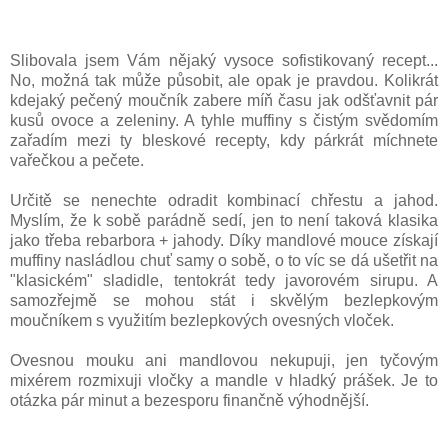
Slibovala jsem Vám nějaký vysoce sofistikovaný recept...
No, možná tak může působit, ale opak je pravdou. Kolikrát
kdejaký pečený moučník zabere míň času jak odšťavnit pár
kusů ovoce a zeleniny. A tyhle muffiny s čistým svědomím
zařadím mezi ty bleskové recepty, kdy párkrát míchnete
vařečkou a pečete.
Určitě se nenechte odradit kombinací chřestu a jahod.
Myslím, že k sobě parádně sedí, jen to není taková klasika
jako třeba rebarbora + jahody. Díky mandlové mouce získají
muffiny nasládlou chuť samy o sobě, o to víc se dá ušetřit na
"klasickém" sladidle, tentokrát tedy javorovém sirupu. A
samozřejmě se mohou stát i skvělým bezlepkovým
moučníkem s využitím bezlepkových ovesných vloček.
Ovesnou mouku ani mandlovou nekupuji, jen tyčovým
mixérem rozmixuji vločky a mandle v hladký prášek. Je to
otázka pár minut a bezesporu finančně výhodnější.