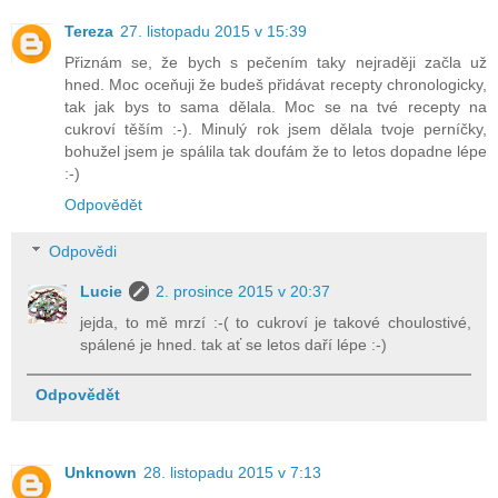
Tereza
27. listopadu 2015 v 15:39
Přiznám se, že bych s pečením taky nejraději začla už
hned. Moc oceňuji že budeš přidávat recepty chronologicky,
tak jak bys to sama dělala. Moc se na tvé recepty na
cukroví těším :-). Minulý rok jsem dělala tvoje perníčky,
bohužel jsem je spálila tak doufám že to letos dopadne lépe
:-)
Odpovědět
Odpovědi
Lucie
2. prosince 2015 v 20:37
jejda, to mě mrzí :-( to cukroví je takové choulostivé,
spálené je hned. tak ať se letos daří lépe :-)
Odpovědět
Unknown
28. listopadu 2015 v 7:13