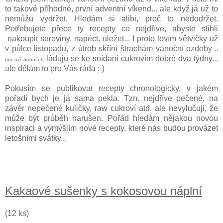
to takové příhodné, první adventní víkend... ale když já už to
nemůžu vydržet. Hledám si alibi, proč to nedodržet.
Potřebujete přece ty recepty co nejdříve, abyste stihli
nakoupit suroviny, napéct, uležet... I proto lovím větvičky už
v půlce listopadu, z útrob skříní štrachám vánoční ozdoby
a
, láduju se ke snídani cukrovím dobré dva týdny...
pro mě bohužel
ale dělám to pro Vás ráda :-)
Pokusím se publikovat recepty chronologicky, v jakém
pořadí bych je já sama pekla. Tzn. nejdříve pečené, na
závěr nepečené kuličky, raw cukroví atd. ale nevylučuji, že
může být průběh narušen. Pořád hledám nějakou novou
inspiraci a vymýšlím nové recepty, které nás budou provázet
letošními svátky...
Kakaové sušenky s kokosovou náplní
(12 ks)