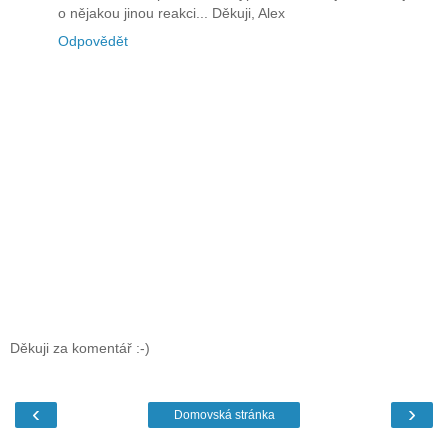
o nějakou jinou reakci... Děkuji, Alex
Odpovědět
Děkuji za komentář :-)
‹
›
Domovská stránka