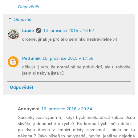
Odpovědět
Odpovědi
Lucie
14. prosince 2015 v 18:52
drcené, jinak je pro tělo semínko nestravitelné :-)
Pettulliik
15. prosince 2015 v 17:56
děkuju :) vím, že normálně se právě drtí, ale u tohohle
jsem si nebyla jistá :D
Odpovědět
Anonymní
16. prosince 2016 v 20:34
Sušenky jsou výborné, i když bych mohla ubrat kakao. Jsou
skvělé, jednoduché a rychlé. Ke krému bych měla dotaz -
po dvou dnech v lednici místy zezelenal - stalo se to
někomu? Jako plíseň to nevypadá, nevím, jestli se nejedná