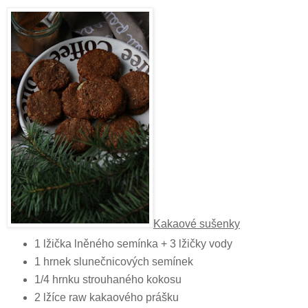
Kakaové sušenky
1 lžička lněného semínka + 3 lžičky vody
1 hrnek slunečnicových semínek
1/4 hrnku strouhaného kokosu
2 lžíce raw kakaového prášku