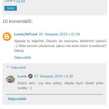
Lucie
v
21:09
Sdílet
10 komentářů:
LoveLifeFood
26. listopadu 2015 v 21:58
Vypadá to báječně. Dávám do seznamu letošních výtvorů
:-) Máte prosím zkušenost, jakou má tento krém trvanlivost?
Děkuji
Odpovědět
Odpovědi
Lucie
27. listopadu 2015 v 5:20
Dobrý den, cca dva týdny, slepila bych těsně před
svátky :-)
Odpovědět