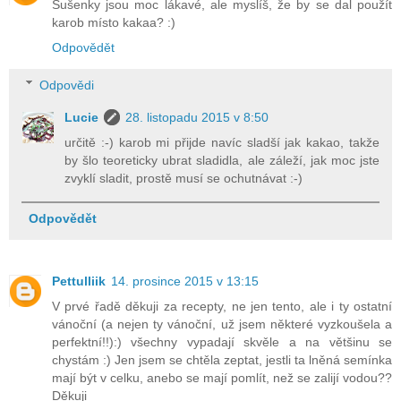
Sušenky jsou moc lákavé, ale myslíš, že by se dal použít
karob místo kakaa? :)
Odpovědět
Odpovědi
Lucie
28. listopadu 2015 v 8:50
určitě :-) karob mi přijde navíc sladší jak kakao, takže
by šlo teoreticky ubrat sladidla, ale záleží, jak moc jste
zvyklí sladit, prostě musí se ochutnávat :-)
Odpovědět
Pettulliik
14. prosince 2015 v 13:15
V prvé řadě děkuji za recepty, ne jen tento, ale i ty ostatní
vánoční (a nejen ty vánoční, už jsem některé vyzkoušela a
perfektní!!):) všechny vypadají skvěle a na většinu se
chystám :) Jen jsem se chtěla zeptat, jestli ta lněná semínka
mají být v celku, anebo se mají pomlít, než se zalijí vodou??
Děkuji