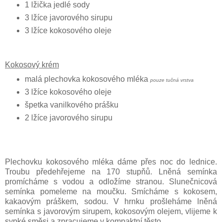
1 lžička jedlé sody
3 lžíce javorového sirupu
3 lžíce kokosového oleje
Kokosový krém
malá plechovka kokosového mléka
pouze tučná vrstva
3 lžíce kokosového oleje
špetka vanilkového prášku
2 lžíce javorového sirupu
Plechovku kokosového mléka dáme přes noc do lednice.
Troubu předehřejeme na 170 stupňů. Lněná semínka
promícháme s vodou a odložíme stranou. Slunečnicová
semínka pomeleme na moučku. Smícháme s kokosem,
kakaovým práškem, sodou. V hrnku prošleháme lněná
semínka s javorovým sirupem, kokosovým olejem, vlijeme k
sypké směsi a zpracujeme v kompaktní těsto.