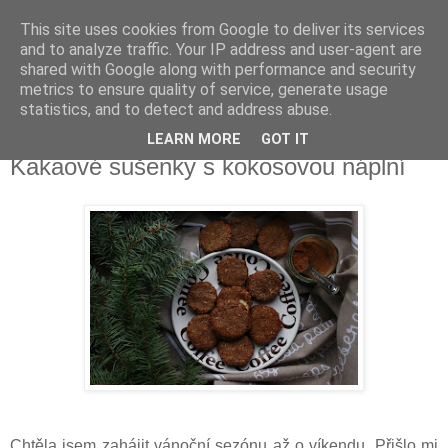
This site uses cookies from Google to deliver its services
Delicious blog
and to analyze traffic. Your IP address and user-agent are
shared with Google along with performance and security
metrics to ensure quality of service, generate usage
Lucie
statistics, and to detect and address abuse.
LEARN MORE
GOT IT
čtvrtek 26. listopadu 2015
Kakaové sušenky s kokosovou náplní
Chtěla jsem zahájit vánoční sezónu až o víkendu. Přišlo mi