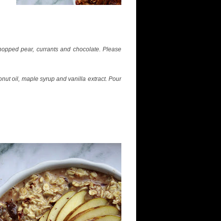
hopped pear, currants and chocolate. Please
onut oil, maple syrup and vanilla extract. Pour