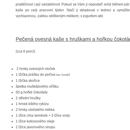
praktičnost i její variabilnost. Pokud se Vám ji nepodaří sníst během pár
kaše po celý pracovní týden. Stačí ji skladovat v lednici a vymýšlet
vychlazenou, zalitou oblíbeným mlékem, s jogurtem atd.
Pečená ovesná kaše s hruškami a hořkou čokol
(cca 6 porcí)
2 hrnky
ovesných
vloček
1 lžička prášku do pečiva
bez fosfátů
1 lžička skořice
špetka muškátového oříšku
50 g hořké čokolády
2 střední hrušky
1 hrnek bílého rybízu
2 hrnky
vlašského
mléka
1 lžíce chia semínek + 3 lžíce vody
1 lžíce kokosového oleje
2 lžíce javorového sirupu