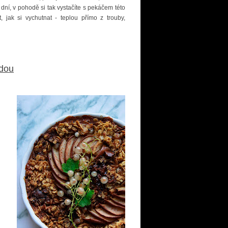
 dní, v pohodě si tak vystačíte s pekáčem této
, jak si vychutnat - teplou přímo z trouby,
ádou