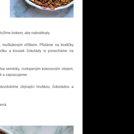
dložíme bokem, aby nabobtnaly.
, muškátovým oříškem. Přidáme na kostičky
hrušku a kousek čokolády si ponecháme na
chia semínky, roztopeným kokosovým olejem,
ké a zapracujeme.
ozdobíme zbývající hruškou, čokoládou a
udená.