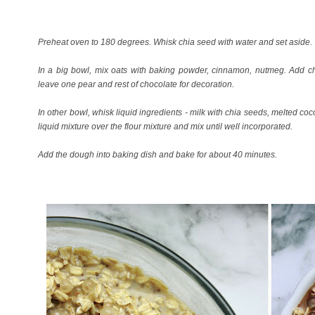
Preheat oven to 180 degrees. Whisk chia seed with water and set aside.
In a big bowl, mix oats with baking powder, cinnamon, nutmeg. Add c
leave one pear and rest of chocolate for decoration.
In other bowl, whisk liquid ingredients - milk with chia seeds, melted coc
liquid mixture over the flour mixture and mix until well incorporated.
Add the dough into baking dish and bake for about 40 minutes.