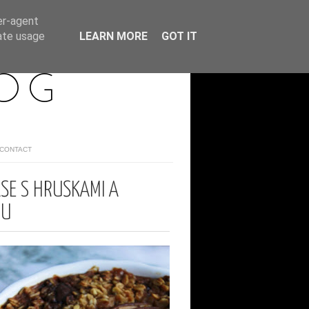
er-agent
rate usage
LEARN MORE
GOT IT
LOG
/CONTACT
ŠE S HRUŠKAMI A
OU