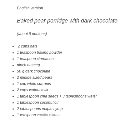
English version
Baked pear porridge with dark chocolate
(about 6 portions)
2 cups oats
1 teaspoon baking powder
1 teaspoon cinnamon
pinch nutmeg
50 g dark chocolate
2 midlde sized pears
1 cup white currants
2 cups walnut milk
1 tablespoon chia seeds + 3 tablespoons water
1 tablespoon coconut oil
2 tablespoons maple syrup
1 teaspoon
vanilla extract