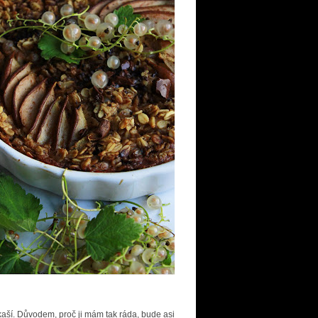
aší. Důvodem, proč ji mám tak ráda, bude asi