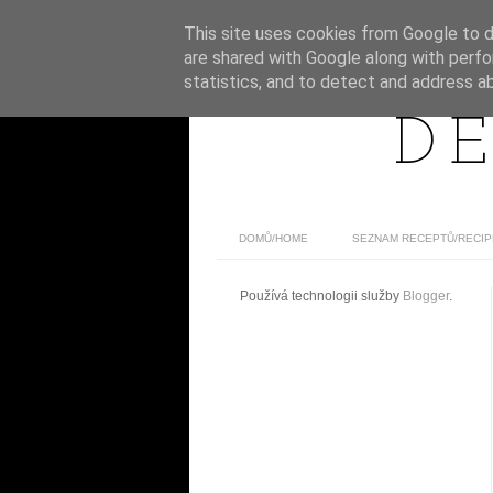
This site uses cookies from Google to de
are shared with Google along with perfo
statistics, and to detect and address a
DE
DOMŮ/HOME
SEZNAM RECEPTŮ/RECIP
Používá technologii služby
Blogger
.