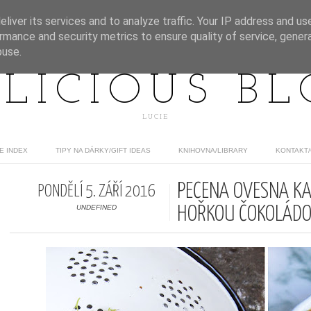
liver its services and to analyze traffic. Your IP address and us
rmance and security metrics to ensure quality of service, gene
buse.
LICIOUS B
LUCIE
E INDEX
TIPY NA DÁRKY/GIFT IDEAS
KNIHOVNA/LIBRARY
KONTAKT
PEČENÁ OVESNÁ KA
PONDĚLÍ 5. ZÁŘÍ 2016
UNDEFINED
HOŘKOU ČOKOLÁD