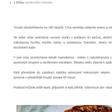
1 lžička
vanilkového extraktu
Troubu předehřejeme na 180 stupňů.
Chia semínka zalijeme vodou a o
Ve velké míse smícháme ovesné vločky s práškem do pečiva, skořicí
nakrájenou hrušku, kuličky rybízu a nasekanou čokoládu. Jednu 
dozdobení kaše.
V jiné míse promícháme tekuté ingredience - mléko s nabobtnanými 
javorovým sirupem a vanilkovým extraktem. Tekutou směs vlijeme k syp
Kaši přendáme do zapékací nádoby vymazané kokosovým olejem. d
pečeme v předehřáté troubě zhruba 40 minut.
Podávat můžete ještě teplé, případně si kaši přihřát. Výborná je ale i st