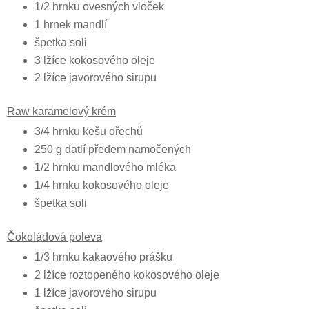
1/2 hrnku ovesných vloček
1 hrnek mandlí
špetka soli
3 lžíce kokosového oleje
2 lžíce javorového sirupu
Raw karamelový krém
3/4 hrnku kešu ořechů
250 g datlí předem namočených
1/2 hrnku mandlového mléka
1/4 hrnku kokosového oleje
špetka soli
Čokoládová poleva
1/3 hrnku kakaového prášku
2 lžíce roztopeného kokosového oleje
1 lžíce javorového sirupu