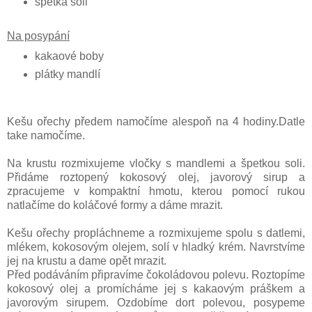
špetka soli
Na posypání
kakaové boby
plátky mandlí
Kešu ořechy předem namočíme alespoň na 4 hodiny.Datle
take namočíme.
Na krustu rozmixujeme vločky s mandlemi a špetkou soli.
Přidáme roztopený kokosový olej, javorový sirup a
zpracujeme v kompaktní hmotu, kterou pomocí rukou
natlačíme do koláčové formy a dáme mrazit.
Kešu ořechy propláchneme a rozmixujeme spolu s datlemi,
mlékem, kokosovým olejem, solí v hladký krém. Navrstvíme
jej na krustu a dame opět mrazit.
Před podáváním připravíme čokoládovou polevu. Roztopíme
kokosový olej a promícháme jej s kakaovým práškem a
javorovým sirupem. Ozdobíme dort polevou, posypeme