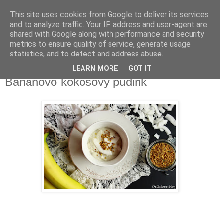
This site uses cookies from Google to deliver its services
Delicious blog
and to analyze traffic. Your IP address and user-agent are
shared with Google along with performance and security
metrics to ensure quality of service, generate usage
Lucie
statistics, and to detect and address abuse.
LEARN MORE
GOT IT
úterý 10. března 2015
Banánovo-kokosový pudink