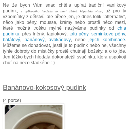
Ne že bych Vám snad chtěla upírat tradiční vanilkový
pudink,
, už pro ty
z výživového hlediska to není žádná hitparáda víme
vzpomínky z dětství...ale přece jen, je dnes tolik "alternativ",
něco jako pěny, mousse, krémy nebo prostě něco mezi,
které možná trošku mylně nazýváme pudinky od
chia
pudinku,
přes lněný, tapiokový,
tofu pěny
,
semínkové pěny
,
batátový
,
banánový
,
avokádový
, nebo
jejich kombinace
.
Můžeme se dohadovat, jestli je to pudink nebo ne, všechny
tyhle dobroty do mističky prostě chutnají božsky, a o to jde.
Jen těžko bych hledala dokonalejší svačinku, která uspokojí
chuť na něco sladkého :-)
Banánovo-kokosový pudink
(4 porce)