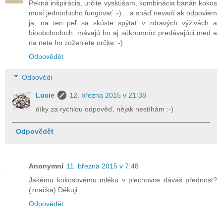
Pekná inšpirácia, určite vyskúšam, kombinácia banán kokos
musí jednoducho fungovať :-)... a snáď nevadí ak odpoviem
ja, na ten peľ sa skúste spýtať v zdravých výživách a
bioobchodoch, mávajú ho aj súkromníci predávajúci med a
na nete ho zoženiete určite :-)
Odpovědět
Odpovědi
Lucie
12. března 2015 v 21:38
díky za rychlou odpověď, nějak nestíhám :-)
Odpovědět
Anonymní
11. března 2015 v 7:48
Jakému kokosovému mléku v plechovce dáváš přednost?
(značka) Děkuji.
Odpovědět