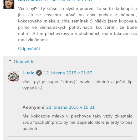
Včelí pyl?! Ty kráso, to slyším poprvé, že se to dá koupit a
jíst. Já se chystám právě na chia pudink z bánanu,
kokosového mléka a chia semínek :) Mléko jsem kupovala
přímo ve vietnamských potravinách, tak věřím, že bude
dobré. S tím plechovkovým v obchodech mám takovou nic
moc zkušenost..
Odpovědět
Odpovědi
Lucie
12. března 2015 v 21:37
včelí pyl je super "zdravý" navíc i chutná a ještě líp
vypadá :-)
Anonymní
23. března 2015 v 15:31
Me kokosove mleko v plechovce taky vzdy zklamalo
svou "pachuti",proto by me zajimalo,ktere je tedy to bez
pachuti.