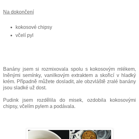
Na dokončení
kokosové chipsy
včelí pyl
Banány jsem si rozmixovala spolu s kokosovým mlékem,
lněnými semínky, vanilkovým extraktem a skořicí v hladký
krém. Případně můžete dosladit, ale obzvláště zralé banány
jsou sladké už dost.
Pudink jsem rozdělila do misek, ozdobila kokosovými
chipsy, včelím pylem a podávala.