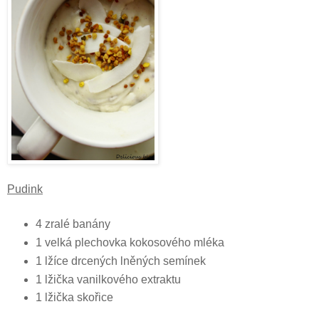
Pudink
4 zralé banány
1 velká plechovka kokosového mléka
1 lžíce drcených lněných semínek
1 lžička vanilkového extraktu
1 lžička skořice